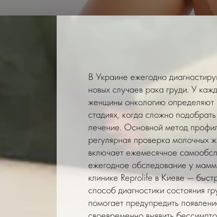
В Украине ежегодно диагностиру
новых случаев рака груди. У каж
женщины онкологию определяют 
стадиях, когда сложно подобрат
лечение. Основной метод
профил
регулярная
проверка молочных ж
включает ежемесячное самообсл
ежегодное обследование у маммо
клинике Reprolife в Киеве — быс
способ диагностики состояния гр
помогает предупредить появлени
своевременно выявить бессимпт