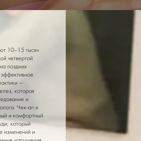
ют 10–15 тысяч
дой четвертой
на поздних
ь эффективное
актики
—
елез
, которая
едование и
лога. Чек-ап в
трый и комфортный
уди, который
е изменений и
омные нарушения.