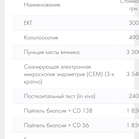
Стоимо
Наименование
грн.
ЕКГ
300
Кольпоскопия
490
Пункция кисты яичника
3 50
Сканирующая электронная
микроскопия эндометрия (СЕМ) (3-х
3 54
кратно)
Посткоитальный тест (in vivo)
240
Пайпель биопсия + CD 138
1 85
Пайпель биопсия + CD 56
1 85