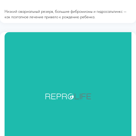
Низкий овариальный резерв, большие фибромиомы и гидросальпинкс —
как поэтапное лечение привело к рождению ребенка.