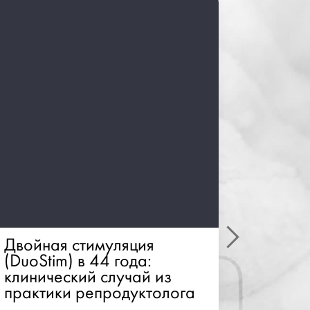
Двойная стимуляция
Эволю
(DuoStim) в 44 года:
ооцито
клинический случай из
методо
практики репродуктолога
техно