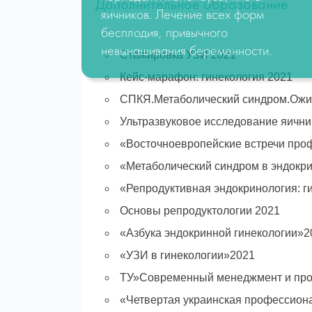
Дополнительное образование
яичников. Лечение всех форм
бесплодия, привычного
невынашивания беременности.
Стажировка УЗИ 2021
Кейс-марафон: гинекология 2021
СПКЯ.Метаболический синдром.Ожи
Ультразвуковое исследование яичник
«Восточноевропейские встречи про
«Метаболический синдром в эндокри
«Репродуктивная эндокринология: 
Основы репродуктологии 2021
«Азбука эндокринной гинекологии»2
«УЗИ в гинекологии»2021
ТУ»Современный менеджмент и про
«Четвертая украинская профессиона