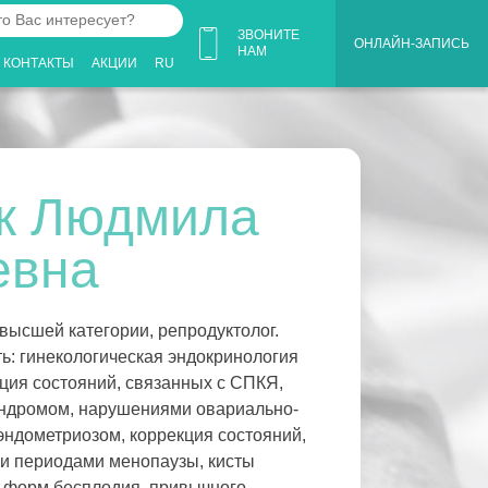
ЗВОНИТЕ
ОНЛАЙН-ЗАПИСЬ
НАМ
КОНТАКТЫ
АКЦИИ
RU
ует?
к Людмила
евна
высшей категории, репродуктолог.
ь: гинекологическая эндокринология
ция состояний, связанных с СПКЯ,
ндромом, нарушениями овариально-
эндометриозом, коррекция состояний,
и периодами менопаузы, кисты
х форм бесплодия, привычного