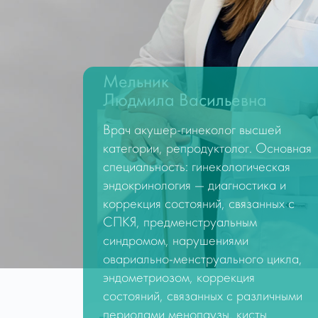
Мельник
Людмила Васильевна
Врач акушер-гинеколог высшей
категории, репродуктолог. Основная
специальность: гинекологическая
эндокринология — диагностика и
коррекция состояний, связанных с
СПКЯ, предменструальным
синдромом, нарушениями
овариально-менструального цикла,
эндометриозом, коррекция
состояний, связанных с различными
периодами менопаузы, кисты