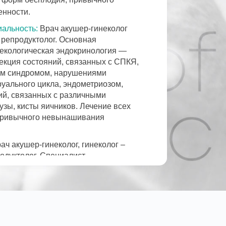
нности.
альность:
Врач акушер-гинеколог
 репродуктолог. Основная
некологическая эндокринология —
рекция состояний, связанных с СПКЯ,
м синдромом, нарушениями
уального цикла, эндометриозом,
ий, связанных с различными
зы, кисты яичников. Лечение всех
привычного невынашивания
ач акушер-гинеколог, гинеколог –
родуктолог. Специалист
гностики.
 степени:
Врач высшей категории
с 2008 г.
ание: