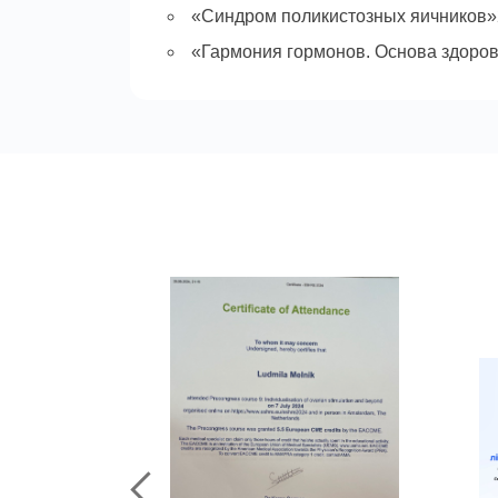
«Синдром поликистозных яичников
«Гармония гормонов. Основа здор
«Кольпоскопия и менеджмент вульв
«УЗИ в гинекологии I степень»2022
«ONE DAY FOCUS:Аномальные мато
2023р. Сopenhagen ESHRE (European
2024р. март — Зимняя школа репро