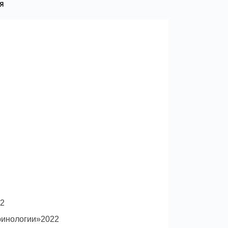
я
цкий национальный медицинский
м.М.И.Пирогова ( диплом с отличием)
нтернура по специальности
некология
лизация по ультразвуковой
АПИСЬ НА ПРИЕМ
22
ринологии»2022