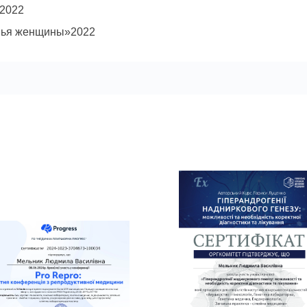
»2022
овья женщины»2022
овагинальной патологии»2022
чные кровотечения»2022
 Community of Human Reproduction and Embryology)
дуктологии