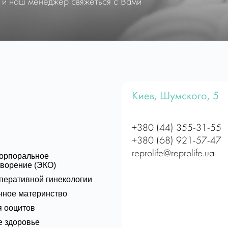
 и наш менеджер свяжеться с Вами
Киев, Шумского, 5
+380 (44) 355-31-55
+380 (68) 921-57-47
reprolife@reprolife.ua
корпоральное
ворение (ЭКО)
перативной гинекологии
нное материнство
 ооцитов
 здоровье