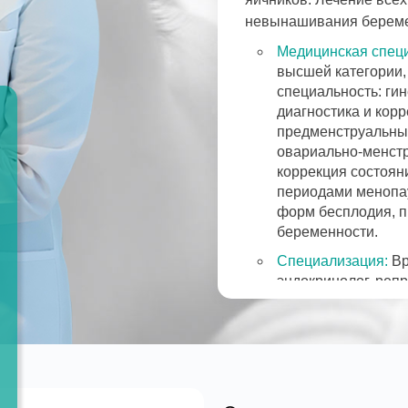
невынашивания береме
Медицинская специ
высшей категории,
специальность: ги
диагностика и кор
предменструальны
овариально-менстр
коррекция состоян
периодами менопау
форм бесплодия, 
беременности.
Специализация:
Вр
эндокринолог, реп
ультразвуковой диа
Категории и ученые
Медицинский стаж:
Основное образов