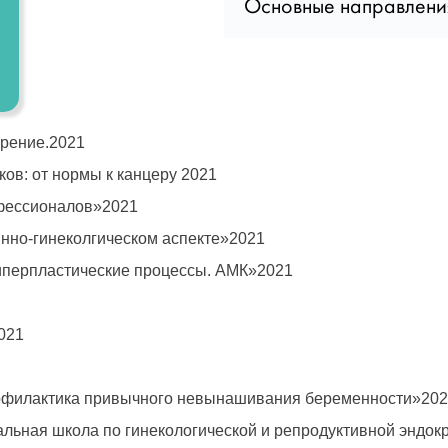
Основные направлени
2007г. Винни
университет и
2007-2010г. и
акушерство ги
2015г.-специа
диагностике
рение.2021
ов: от нормы к канцеру 2021
З
фессионалов»2021
нно-гинеколгическом аспекте»2021
гиперпластические процессы. АМК»2021
021
филактика привычного невынашивания беременности»20
льная школа по гинекологической и репродуктивной эндок