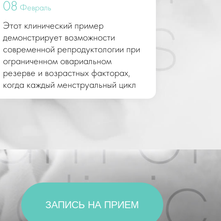
08
08
Февраль
Февр
Этот клинический пример
Это исто
демонстрирует возможности
методов 
современной репродуктологии при
угрозами
ограниченном овариальном
кристалл
резерве и возрастных факторах,
токсично
когда каждый менструальный цикл
имеет особую ценность.
ЗАПИСЬ НА ПРИЕМ