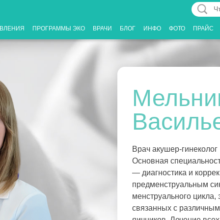
Что
Вас
ВЛЕНИЯ
ПРОГРАММЫ ЭКО
ВРАЧИ
БЛОГ
ИНФО
ФОТО
ПРАЙС
интерес
Мельни
Василь
Врач акушер-гинеколог 
Основная специальност
— диагностика и коррек
предменструальным си
менструального цикла, 
связанных с различным
яичников. Лечение все