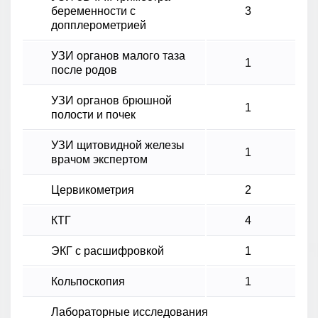
беременности с
3
допплерометрией
УЗИ органов малого таза
1
после родов
УЗИ органов брюшной
1
полости и почек
УЗИ щитовидной железы
1
врачом экспертом
Цервикометрия
2
КТГ
4
ЭКГ с расшифровкой
1
Кольпоскопия
1
Лабораторные исследования