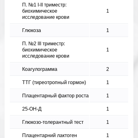
П. №1 I-II триместр:
биохимическое
1
исследование крови
Глюкоза
1
П. №2 ІІІ триместр:
биохимическое
1
исследование крови
Коагулограмма
2
ТТГ (тиреотропный гормон)
1
Плацентарный фактор роста
1
25-ОН-Д
1
Глюкозо-толерантный тест
1
Плацентарний лактоген
1