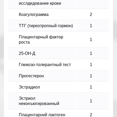
исслдедование крови
Коагулограмма
2
ТТГ (тиреотропный гормон)
1
Плацентарный фактор
1
роста
25-ОН-Д
1
Глюкозо-толерантный тест
1
Прогестерон
1
Эстрадиол
1
Эстриол
1
неконъюгированный
Плацентарний лактоген
2