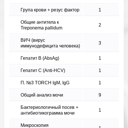
Група крови + резус фактор
1
Общие антитела к
2
Treponema pallidum
ВИЧ (вирус
3
иммунодефицита человека)
Гепатит В (AbsAg)
1
Гепатит С (Anti-HCV)
1
П. №3 TORCH IgM, IgG
1
Общий анализ мочи
9
Бактериологичный посев +
1
антибиотикограмма мочи
Микроскопия