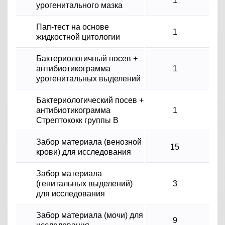
1
урогенитального мазка
Пап-тест на основе
1
жидкостной цитологии
Бактериологичный посев +
антибиотикограмма
1
урогенитальных выделений
Бактериологический посев +
антибиотикограмма
1
Стрептококк группы В
Забор материала (венозной
15
крови) для исследования
Забор материала
(генитальных выделений)
3
для исследования
Забор материала (мочи) для
9