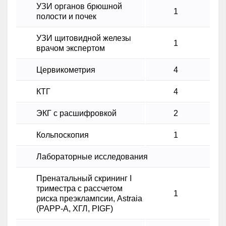
УЗИ органов брюшной
1
полости и почек
УЗИ щитовидной железы
1
врачом экспертом
Цервикометрия
4
КТГ
4
ЭКГ с расшифровкой
2
Кольпоскопия
1
Лабораторные исследования
Пренатальный скрининг I
триместра с рассчетом
1
риска преэклампсии, Astraia
(PAPP-A, ХГЛ, PIGF)