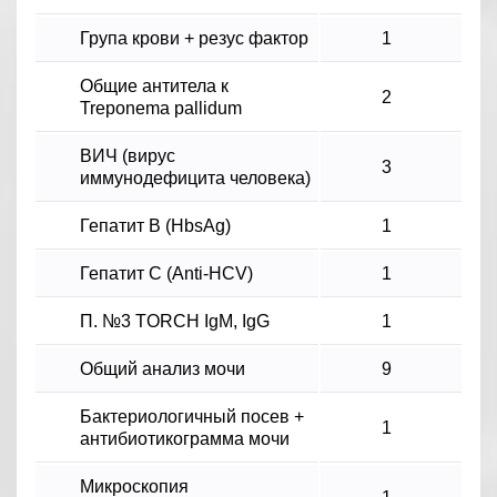
Група крови + резус фактор
1
Общие антитела к
2
Treponema pallidum
ВИЧ (вирус
3
иммунодефицита человека)
Гепатит В (HbsAg)
1
Гепатит С (Anti-HCV)
1
П. №3 TORCH IgM, IgG
1
Общий анализ мочи
9
Бактериологичный посев +
1
антибиотикограмма мочи
Микроскопия