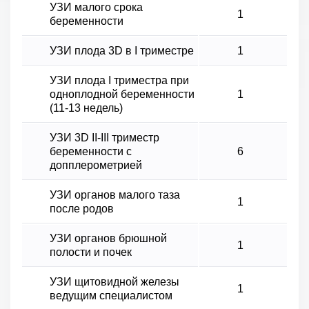
УЗИ малого срока
1
беременности
УЗИ плода 3D в І триместре
1
УЗИ плода I триместра при
одноплодной беременности
1
(11-13 недель)
УЗИ 3D II-III триместр
беременности с
6
допплерометрией
УЗИ органов малого таза
1
после родов
УЗИ органов брюшной
1
полости и почек
УЗИ щитовидной железы
1
ведущим специалистом