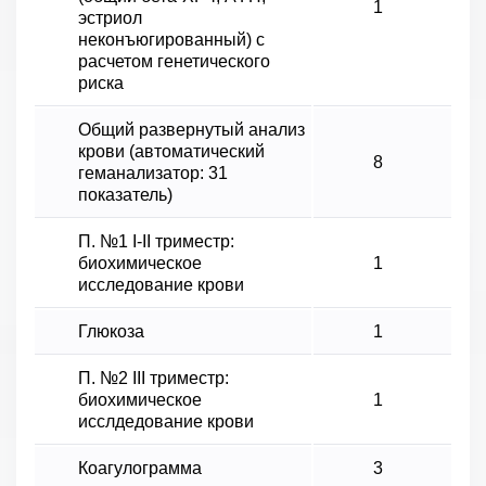
1
эстриол
неконъюгированный) с
расчетом генетического
риска
Общий развернутый анализ
крови (автоматический
8
геманализатор: 31
показатель)
П. №1 I-II триместр:
биохимическое
1
исследование крови
Глюкоза
1
П. №2 ІІІ триместр:
биохимическое
1
исслдедование крови
Коагулограмма
3