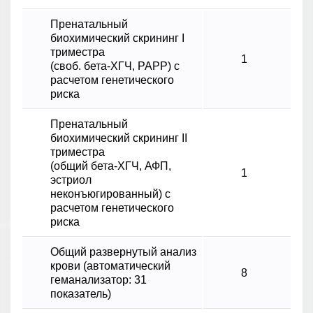
Пренатальный
биохимический скрининг I
триместра
1
(своб. бета-ХГЧ, РАРР) с
расчетом генетического
риска
Пренатальный
биохимический скрининг II
триместра
(общий бета-ХГЧ, АФП,
1
эстриол
неконъюгированный) с
расчетом генетического
риска
Общий развернутый анализ
крови (автоматический
8
геманализатор: 31
показатель)