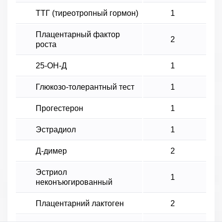
ТТГ (тиреотропный гормон)
1
Плацентарный фактор
2
роста
25-ОН-Д
1
Глюкозо-толерантный тест
1
Прогестерон
1
Эстрадиол
1
Д-димер
2
Эстриол
1
неконъюгированный
Плацентарний лактоген
2