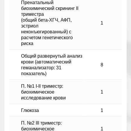
Пренатальный
биохимический скрининг II
триместра
(общий бета-ХГЧ, АФП,
1
эстриол
неконъюгированный) с
расчетом генетического
риска
Общий развернутый анализ
крови (автоматический
8
геманализатор: 31
показатель)
П. №1 I-II триместр:
биохимическое
1
исследование крови
Глюкоза
1
П. №2 ІІІ триместр:
биохимическое
1