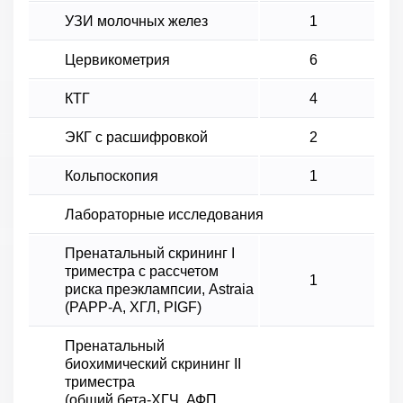
УЗИ молочных желез
1
Цервикометрия
6
КТГ
4
ЭКГ с расшифровкой
2
Кольпоскопия
1
Лабораторные исследования
Пренатальный скрининг I
триместра с рассчетом
1
риска преэклампсии, Astraia
(PAPP-A, ХГЛ, PIGF)
Пренатальный
биохимический скрининг II
триместра
(общий бета-ХГЧ, АФП,