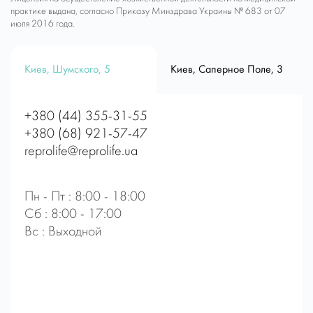
Николаевну, которая, все мои 9 месяцев
практике выдана, согласно Приказу Минздрава Украины № 683 от 07
июля 2016 года.
(можно сказать) была рядом.
Елена Николаевна всегда была очень
Киев, Шумского, 5
Киев, Саперное Поле, 3
внимательная и чуткая. Большой специалист
своего дела.
+380 (44) 355-31-55
Желаю Вам дальнейшего процветания и
+380 (68) 921-57-47
успеха во всех начинаниях.
reprolife@reprolife.ua
С Уважением, Новак Н.
Пн - Пт : 8:00 - 18:00
24.11.2021
Сб : 8:00 - 17:00
Вс : Выходной
Семья Новак