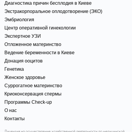
Диагностика причин бесплодия в Киеве
профессионализм специалистов и сервис.
Экстракорпоральное оплодотворение (ЭКО)
Считаю, что именно в таких условиях и должна
Эмбриология
наблюдаться каждая девушка в положении,
Центр оперативной гинекологии
условиях максимального комфорта и
Экспертное УЗИ
первоклассного сервиса, особая
Отложенное материнство
благодарность доктору -Ткаченко Ж.С.
Ведение беременности в Киеве
Успехов и хороших клиентов! Процветания и
Донация ооцитов
покорения новых профессиональных
Генетика
горизонтов. Мы ещё обязательно к Вам
Женское здоровье
вернёмся за сестричкой)
Суррогатное материнство
Криоконсервация спермы
С уважением, Войтенко А.В.
Новак
Программы Check-up
26.11.21р
О нас
Контакты
Хочу поблагодарить Журавлеву Елену
Лицензия на осуществление хозяйственной деятельности по медицинской