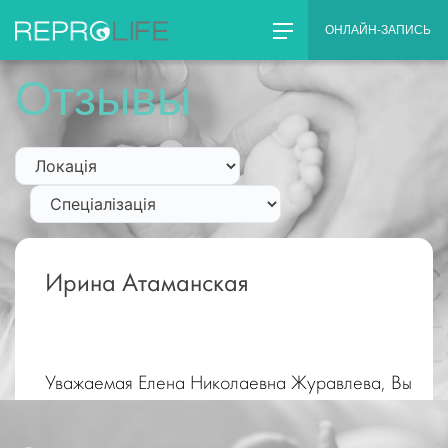
Skip
ОНЛАЙН-ЗАПИСЬ
to
content
Отзывы
Ирина Атаманская
Уважаемая Елена Николаевна Журавлева, Вы
-эталон профессионализма, порядочности,
понимания клиента и доброты!