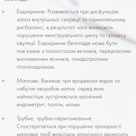
Ендокринне. Розвивається при дисфункціях
залоз внутрішньої секреції та гормональному
дисбалансі, в результаті чого виникають
порушення менструального циклу та процесу
овуляції. Ендокринне безпліддя може бути
пов’язане з полікістозом яєчників, передчасним
виснаженням яєчників, гонадотропним
гіпогонадизмом.
Маткове. Виникає при вроджених вадах та
набутих хворобах матки, серед яких
найчастіше зустрічається хронічний
ендометрит, поліпи, міоми.
Трубне, трубно-перитонеальне.
Спостерігається при порушенні прохідності
маткових труб внаслідок хронічного аднекситу,