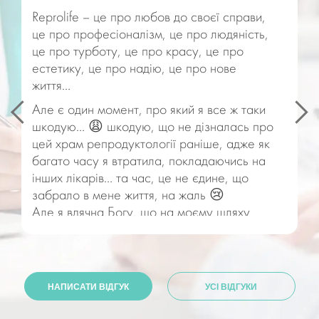
Reprolife – це про любов до своєї справи,
це про професіоналізм, це про людяність,
це про турботу, це про красу, це про
естетику, це про надію, це про нове
життя…
Але є один момент, про який я все ж таки
шкодую… 😩 шкодую, що не дізналась про
цей храм репродуктології раніше, адже як
багато часу я втратила, покладаючись на
інших лікарів… та час, це не єдине, що
забрало в мене життя, на жаль 😢
Але я вдячна Богу, що на моєму шляху
зʼявилась ця прекрасна клініка, чудові
лікарі і привітний колектив. Нещодавно
відвідала неймовірно талановитого,
уважного та чуйного лікаря Горщанік Юлію
НАПИСАТИ ВІДГУК
УСІ ВІДГУКИ
Володимирівну. Як же вона обережно
робить необхідні маніпуляції, як же вона