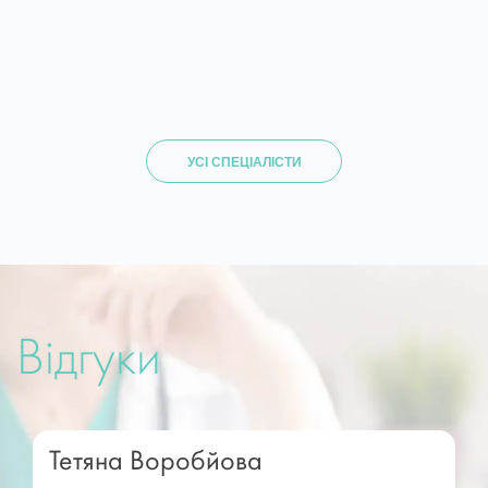
УСІ СПЕЦІАЛІСТИ
Відгуки
Тетяна Воробйова