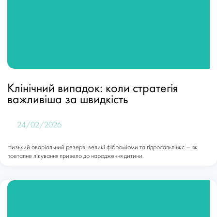
Клінічний випадок: коли стратегія
важливіша за швидкість
24/02/2026
Низький оваріальний резерв, великі фіброміоми та гідросальпінкс — як
поетапне лікування привело до народження дитини.