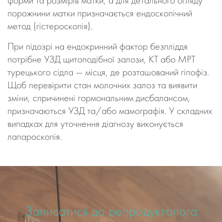
форми та розмірів матки, а для детального огляду
порожнини матки призначається ендоскопічний
метод (гістероскопія).
При підозрі на ендокринний фактор безпліддя
потрібне УЗД щитоподібної залози, КТ або МРТ
турецького сідла — місця, де розташований гіпофіз.
Щоб перевірити стан молочних залоз та виявити
зміни, спричинені гормональним дисбалансом,
призначаються УЗД та/або мамографія. У складних
випадках для уточнення діагнозу виконується
лапароскопія.
Записатися до репродуктолога