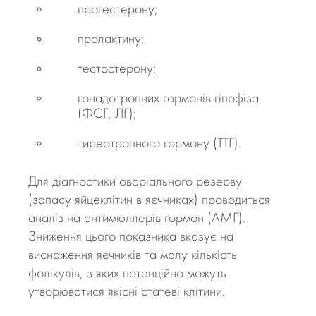
прогестерону;
пролактину;
тестостерону;
гонадотропних гормонів гіпофіза
(ФСГ, ЛГ);
тиреотропного гормону (ТТГ).
Для діагностики оваріального резерву
(запасу яйцеклітин в яєчниках) проводиться
аналіз на антимюллерів гормон (АМГ).
Зниження цього показника вказує на
виснаження яєчників та малу кількість
фолікулів, з яких потенційно можуть
утворюватися якісні статеві клітини.