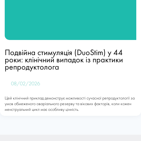
Подвійна стимуляція (DuoStim) у 44
роки: клінічний випадок із практики
репродуктолога
08/02/2026
Цей клінічний приклад демонструє можливості сучасної репродуктології за
умов обмеженого оваріального резерву та вікових факторів, коли кожен
менструальний цикл має особливу цінність.