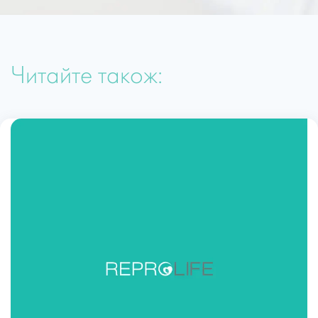
цікаво та доступно пояснює! Сказати, що я
в захваті – не сказати нічого… Згодом
обовʼязково звернусь і до інших
професіоналів цього медичного центру, з
Читайте також:
дуже важливим питанням ;), тому що це
саме той момент, коли прекрасно все – від
мети до результату. Дякую, що ви є і за те,
що робите, ви даруєте людям цілий
Всесвіт! Всесвіт, який вони мають змогу
обійняти – своїх довгоочікуваних діточок…
❤️
Тетяна Воробйова