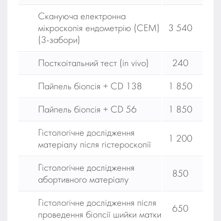
Скануюча електронна
мікроскопія ендометрію (СЕМ)
3 540
(3-забори)
Посткоітальний тест (in vivo)
240
Пайпель біопсія + CD 138
1 850
Пайпель біопсія + CD 56
1 850
Гістологічне дослідження
1 200
матеріалу після гістероскопії
Гістологічне дослідження
850
абортивного матеріалу
Гістологічне дослідження після
650
проведення біопсії шийки матки