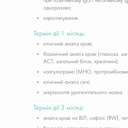
при позитивному IgG і негативному I
одноразово;
каріотипування.
Термін дії 1 місяць:
клінічний аналіз крові;
біохімічний аналіз крові (глюкоза, за
АСТ, загальний білок, креатинін);
коагулограма (МНО, протромбіновий
клінічний аналіз сечі;
мікроскопія урогенітального мазка.
Термін дії 3 місяці:
аналіз крові на ВІЛ, сифіліс (RW), геп