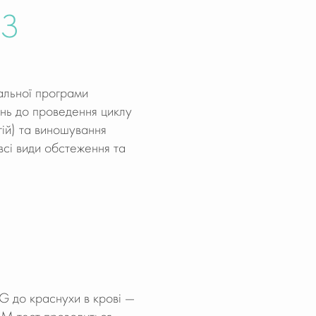
КЗ
альної програми
ань до проведення циклу
ій) та виношування
я всі види обстеження та
 G до краснухи в крові —