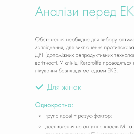
Аналізи перед Е
Обстеження необхідне для вибору оптим
запліднення, для виключення протипоказ
ДРТ (допоміжних репродуктивних технолог
вагітності. У клініці Rerprolife проводятьс
лікування безпліддя методами ЕКЗ.
Для жінок
Однократно:
група крові + резус-фактор;
дослідження на антитіла класів M та