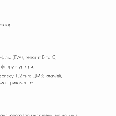
актор;
ифіліс (RW), гепатит В та С;
 флору з уретри;
ерпесу 1,2 тип; ЦМВ; хламідії,
ма, трихомоніаз.
андролога (при відхиленні від норми в