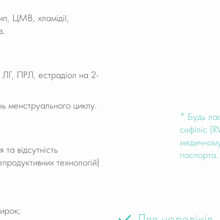
ип, ЦМВ, хламідії,
з.
ЛГ, ПРЛ, естрадіол на 2-
нь менструального циклу.
* Будь лас
сифіліс (R
медичному 
 та відсутність
паспорта.
епродуктивних технологій)
ирок;