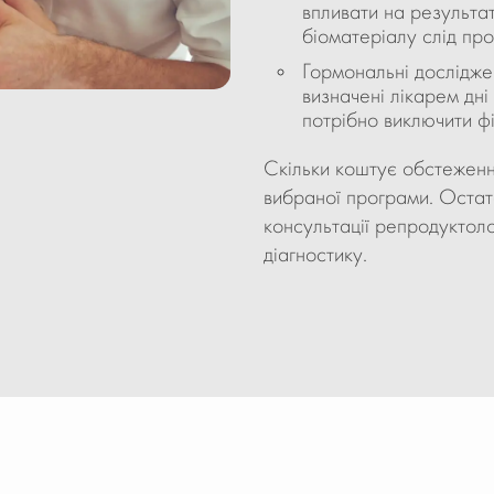
впливати на результа
біоматеріалу слід про
Гормональні досліджен
визначені лікарем дн
потрібно виключити фі
Скільки коштує обстеження
вибраної програми. Остат
консультації репродуктол
діагностику.