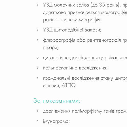
УЗД молочних залоз (до 35 років), п
додатково призначається мамографія
років — лише мамографія;
УЗД щитоподібної залози;
флюорографія або рентгенографія гру
лікаря;
цитологічне дослідження цервікально
кольпоскопічне дослідження;
гормональні дослідження стану щитопо
вільний, АТПО.
За показаннями:
дослідження поліморфізму генів тром
імунограма;