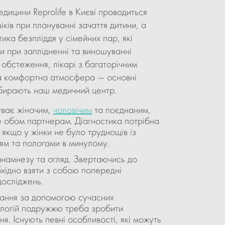
едицини Reprolife в Києві проводиться
іків при плануванні зачаття дитини, а
ика безпліддя у сімейних пар, які
 при заплідненні та виношуванні
 обстеження, лікарі з багаторічним
 та комфортна атмосфера — основні
ибирають наш медичний центр.
уває жіночим,
чоловічим
та поєднаним,
 обом партнерам. Діагностика потрібна
, якщо у жінки не було труднощів із
ям та пологами в минулому.
намнезу та огляд. Звертаючись до
хідно взяти з собою попередні
досліджень.
вання за допомогою сучасних
ологій подружжю треба зробити
. Існують певні особливості, які можуть