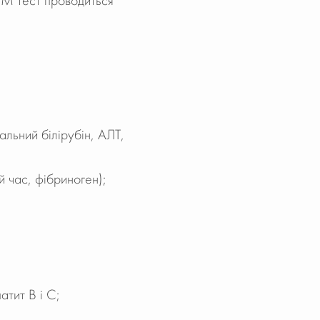
gM тест проводиться
гальний білірубін, АЛТ,
 час, фібриноген);
атит B і C;