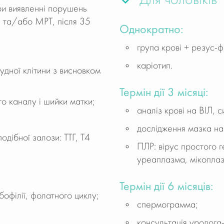
Для чоловіків
ри виявленні порушень
 та/або МРТ, після 35
Однократно:
група крові + резус-ф
каріотип.
дної клітини з висновком
Термін дії 3 місяці:
го каналу і шийки матки;
аналіз крові на ВІЛ, с
дослідження мазка на
дібної залози: ТТГ, Т4
ПЛР: вірус простого г
уреаплазма, мікоплаз
Термін дії 6 місяців:
бофілії, фолатного циклу;
спермограмма;
консультація уролога-