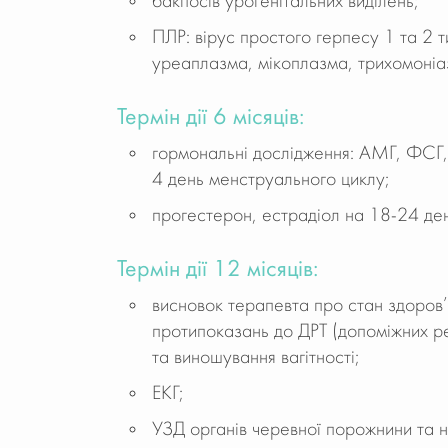
бакпосів урогенітальних виділень;
ПЛР: вірус простого герпесу 1 та 2 т
уреаплазма, мікоплазма, трихомоніа
Термін дії 6 місяців:
гормональні дослідження: АМГ, ФСГ, 
4 день менструального циклу;
прогестерон, естрадіол на 18-24 де
Термін дії 12 місяців:
висновок терапевта про стан здоров’я
протипоказань до ДРТ (допоміжних р
та виношування вагітності;
ЕКГ;
УЗД органів черевної порожнини та н