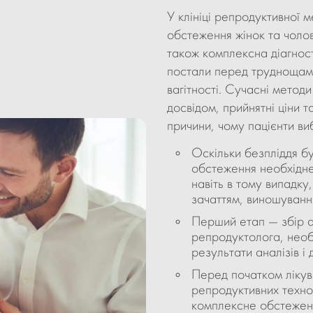
У клініці репродуктивної м
обстеження жінок та чолов
також комплексна діагност
постали перед труднощами
вагітності. Сучасні методи
досвідом, прийнятні ціни
причини, чому пацієнти в
Оскільки безпліддя б
обстеження необхідне
навіть в тому випадку
зачаттям, виношуванн
Перший етап — збір а
репродуктолога, необ
результати аналізів і 
Перед початком ліку
репродуктивних техн
комплексне обстеження