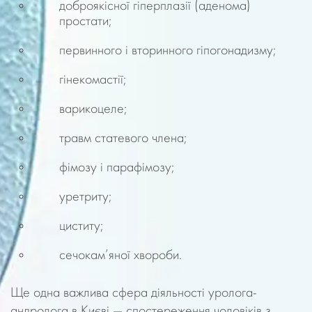
доброякісної гіперплазії (аденома)
простати;
первинного і вторинного гіпогонадизму;
гінекомастії;
варикоцеле;
травм статевого члена;
фімозу і парафімозу;
уретриту;
циститу;
сечокам’яної хвороби.
Ще одна важлива сфера діяльності уролога-
андролога в Києві — спостереження чоловіків з