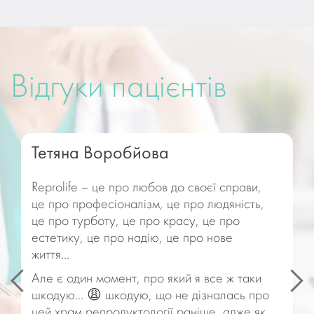
Відгуки пацієнтів
Тетяна Воробйова
Reprolife – це про любов до своєї справи,
це про професіоналізм, це про людяність,
це про турботу, це про красу, це про
естетику, це про надію, це про нове
життя…
Але є один момент, про який я все ж таки
шкодую… 😩 шкодую, що не дізналась про
цей храм репродуктології раніше, адже як