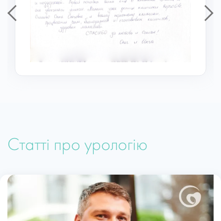
Всесвіт! Всесвіт, який вони мають змогу
обійняти – своїх довгоочікуваних діточок…
❤️
Тетяна Воробйова
Статті про урологію