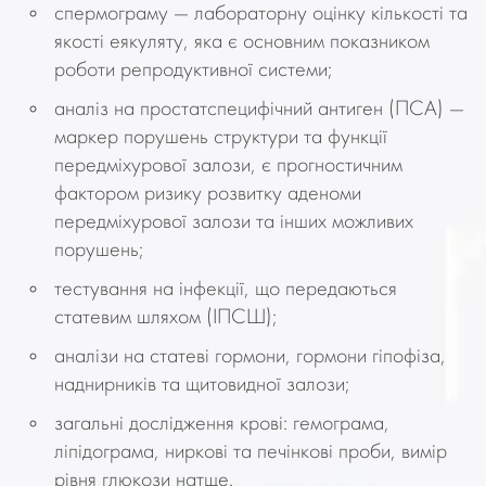
спермограму — лабораторну оцінку кількості та
якості еякуляту, яка є основним показником
роботи репродуктивної системи;
аналіз на простатспецифічний антиген (ПСА) —
маркер порушень структури та функції
передміхурової залози, є прогностичним
фактором ризику розвитку аденоми
передміхурової залози та інших можливих
порушень;
тестування на інфекції, що передаються
статевим шляхом (ІПСШ);
аналізи на статеві гормони, гормони гіпофіза,
наднирників та щитовидної залози;
загальні дослідження крові: гемограма,
ліпідограма, ниркові та печінкові проби, вимір
рівня глюкози натще.