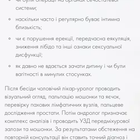
чи були операції на органах сечостатевої
системи;
наскільки часто і регулярно буває інтимна
близькість;
чи є порушення ерекції, передчасна еякуляція,
зниження лібідо та інші ознаки сексуальної
дисфункції;
як давно не вдається зачати дитину і чи були
вагітності в минулих стосунках.
Після бесіди чоловічий лікар-уролог проводить
візуальний огляд, пальпацію мошонки та яєчок,
перевірку пахових лімфатичних вузлів, пальцеве
дослідження простати. Потім андролог призначає
комплекс аналізів і проводить УЗД передміхурової
залози та мошонки. За результатами обстеження на
повторній консультації він ставить точний діагноз і