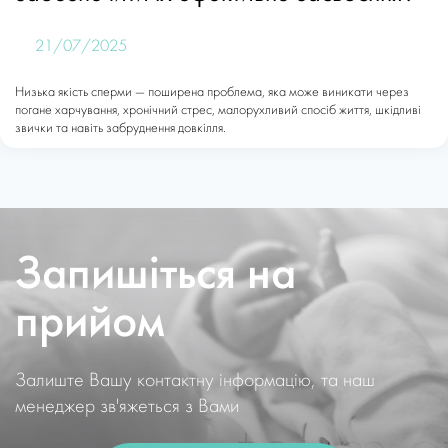
21/07/2025
Низька якість сперми — поширена проблема, яка може виникати через
погане харчування, хронічний стрес, малорухливий спосіб життя, шкідливі
звички та навіть забруднення довкілля.
Запишіться на
прийом
Залиште Вашу контактну інформацію, та наш
менеджер зв'яжеться з Вами