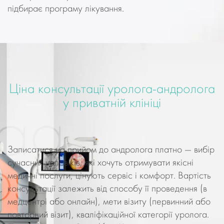
підбирає програму лікування.
Ціна консультації уролога-андролога
у приватній клініці
Записатися на прийом до андролога платно — вибір
сучасних чоловіків, які хочуть отримувати якісні
медичні послуги, цінують сервіс і комфорт. Вартість
консультації залежить від способу її проведення (в
медцентрі або онлайн), мети візиту (первинний або
повторний візит), кваліфікаційної категорії уролога.