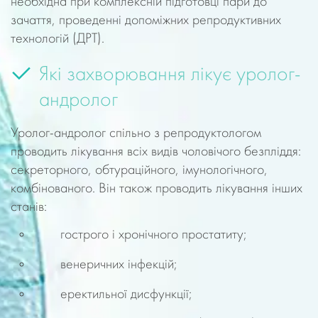
необхідна при комплексній підготовці пари до
зачаття, проведенні допоміжних репродуктивних
технологій (ДРТ).
Які захворювання лікує уролог-
андролог
Уролог-андролог спільно з репродуктологом
проводить лікування всіх видів чоловічого безпліддя:
секреторного, обтураційного, імунологічного,
комбінованого. Він також проводить лікування інших
станів:
гострого і хронічного простатиту;
венеричних інфекцій;
еректильної дисфункції;