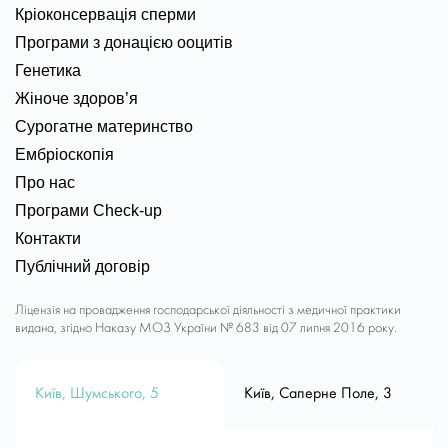
Кріоконсервація сперми
Програми з донацією ооцитів
Генетика
Жіноче здоров’я
Сурогатне материнство
Ембріоскопія
Про нас
Програми Check-up
Контакти
Публічний договір
Ліцензія на провадження господарської діяльності з медичної практики
видана, згідно Наказу МОЗ України № 683 від 07 липня 2016 року.
Київ, Шумського, 5
Київ, Саперне Поле, 3