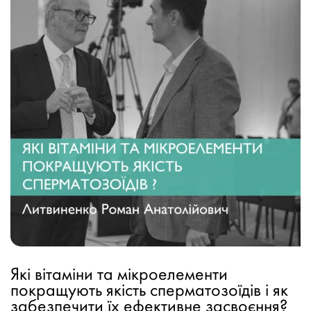
Які вітаміни та мікроелементи
покращують якість сперматозоїдів і як
забезпечити їх ефективне засвоєння?