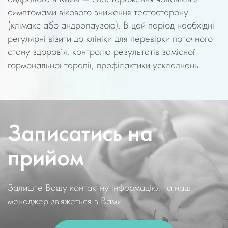
симптомами вікового зниження тестостерону
(клімакс або андропаузою). В цей період необхідні
регулярні візити до клініки для перевірки поточного
стану здоров’я, контролю результатів замісної
гормональної терапії, профілактики ускладнень.
Записатись на
прийом
Залиште Вашу контактну інформацію, та наш
менеджер зв'яжеться з Вами