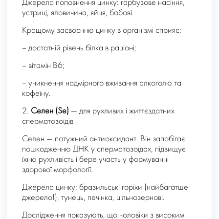
Джерела поповнення цинку: гарбузове насіння,
устриці, яловичина, яйця, бобові.
Кращому засвоєнню цинку в організмі сприяє:
– достатній рівень білка в раціоні;
– вітамін В6;
– уникнення надмірного вживання алкоголю та
кофеїну.
2.
Селен (Se)
— для рухливих і життєздатних
сперматозоїдів
Селен — потужний антиоксидант. Він запобігає
пошкодженню ДНК у сперматозоїдах, підвищує
їхню рухливість і бере участь у формуванні
здорової морфології.
Джерела цинку: бразильські горіхи (найбагатше
джерело!), тунець, печінка, цільнозернові.
Дослідження показують, що чоловіки з високим