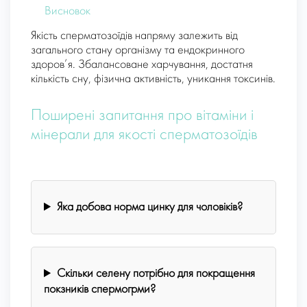
Висновок
Якість сперматозоїдів напряму залежить від
загального стану організму та ендокринного
здоров’я. Збалансоване харчування, достатня
кількість сну, фізична активність, уникання токсинів.
Поширені запитання про вітаміни і
мінерали для якості сперматозоїдів
Яка добова норма цинку для чоловіків?
Скільки селену потрібно для покращення
покзників спермогрми?