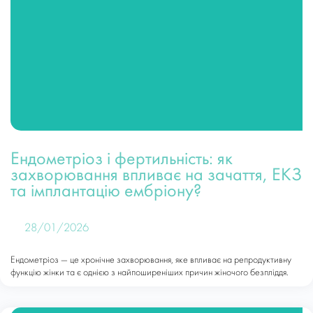
Ендометріоз і фертильність: як
захворювання впливає на зачаття, ЕКЗ
та імплантацію ембріону?
28/01/2026
Ендометріоз — це хронічне захворювання, яке впливає на репродуктивну
функцію жінки та є однією з найпоширеніших причин жіночого безпліддя.