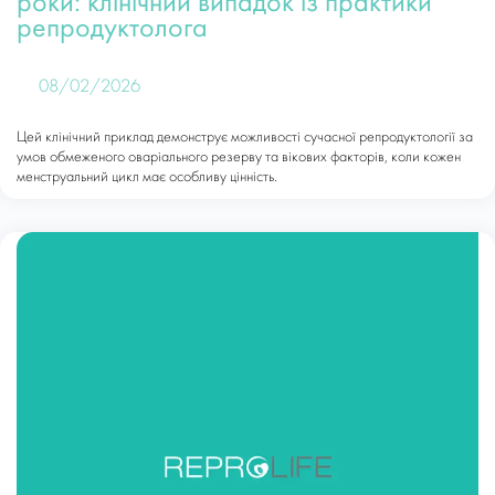
роки: клінічний випадок із практики
репродуктолога
08/02/2026
Цей клінічний приклад демонструє можливості сучасної репродуктології за
умов обмеженого оваріального резерву та вікових факторів, коли кожен
менструальний цикл має особливу цінність.