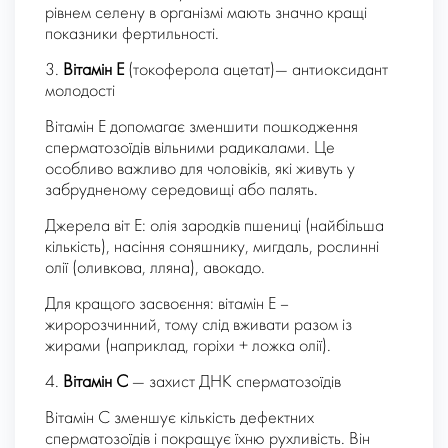
рівнем селену в організмі мають значно кращі
показники фертильності.
3.
Вітамін Е
(токоферола ацетат)— антиоксидант
молодості
Вітамін E допомагає зменшити пошкодження
сперматозоїдів вільними радикалами. Це
особливо важливо для чоловіків, які живуть у
забрудненому середовищі або палять.
Джерела віт Е: олія зародків пшениці (найбільша
кількість), насіння соняшнику, мигдаль, рослинні
олії (оливкова, лляна), авокадо.
Для кращого засвоєння: вітамін Е –
жиророзчинний, тому слід вживати разом із
жирами (наприклад, горіхи + ложка олії).
4.
Вітамін C
— захист ДНК сперматозоїдів
Вітамін C зменшує кількість дефектних
сперматозоїдів і покращує їхню рухливість. Він