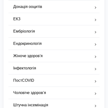
Донація ооцитів
ЕКЗ
Ембріологія
Ендокринологія
Жіноче здоров'я
Інфектологія
ПостCOVID
Чоловіче здоров'я
Штучна інсемінація