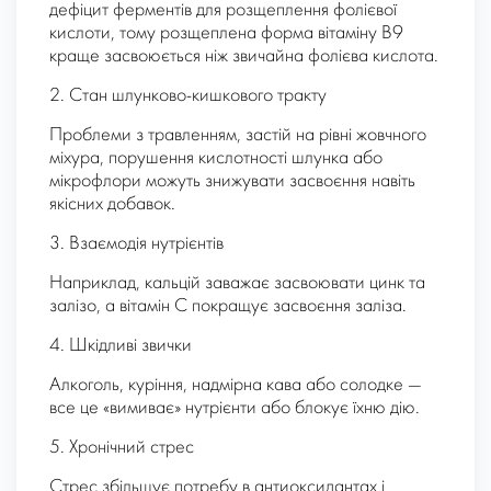
дефіцит ферментів для розщеплення фолієвої
кислоти, тому розщеплена форма вітаміну В9
краще засвоюється ніж звичайна фолієва кислота.
2. Стан шлунково-кишкового тракту
Проблеми з травленням, застій на рівні жовчного
міхура, порушення кислотності шлунка або
мікрофлори можуть знижувати засвоєння навіть
якісних добавок.
3. Взаємодія нутрієнтів
Наприклад, кальцій заважає засвоювати цинк та
залізо, а вітамін С покращує засвоєння заліза.
4. Шкідливі звички
Алкоголь, куріння, надмірна кава або солодке —
все це «вимиває» нутрієнти або блокує їхню дію.
5. Хронічний стрес
Стрес збільшує потребу в антиоксидантах і