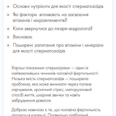
Основні нутрієнти для якості сперматозоїдів
Які фактори впливають на засвоєння
вітамінів і мікроелементів?
Коли звернутися до лікаря-андролога?
Висновок
Поширені запитання про вітаміни і мінерали
для якості сперматозоїдів
Хороші показники спермограми — один із
найважливіших чинників чоловічої фертильності.
Низька якість сперматозоїдів — поширена
проблема, яка може виникати через погане
харчування, хронічний стрес, малорухливий
спосіб життя, шкідливі звички та навіть
забруднення довкілля.
Доброю новиною є те, що чоловіча фертильність
піддається корекції. Правильно підібраний