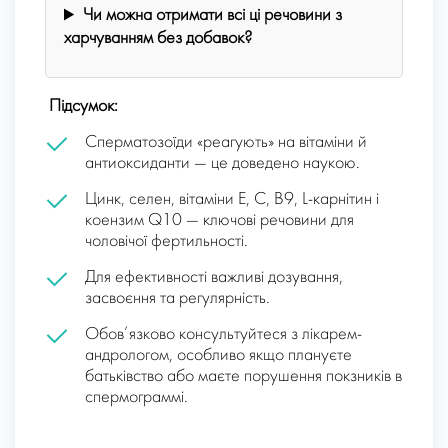
Чи можна отримати всі ці речовини з
харчуванням без добавок?
Підсумок:
Сперматозоїди «реагують» на вітаміни й
антиоксиданти — це доведено наукою.
Цинк, селен, вітаміни E, C, B9, L-карнітин і
коензим Q10 — ключові речовини для
чоловічої фертильності.
Для ефективності важливі дозування,
засвоєння та регулярність.
Обов’язково консультуйтеся з лікарем-
андрологом, особливо якщо плануєте
батьківство або маєте порушення покзників в
спермограммі.