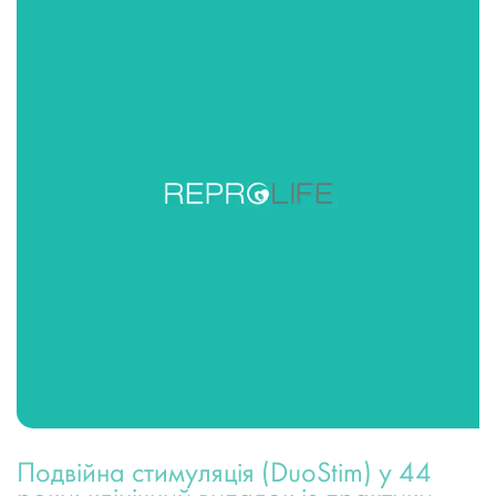
Подвійна стимуляція (DuoStim) у 44