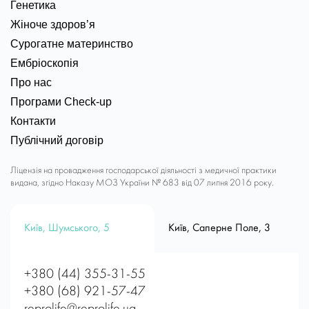
Генетика
Жіноче здоров’я
Сурогатне материнство
Ембріоскопія
Про нас
Програми Check-up
Контакти
Публічний договір
Ліцензія на провадження господарської діяльності з медичної практики
видана, згідно Наказу МОЗ України № 683 від 07 липня 2016 року.
Київ, Шумського, 5
Київ, Саперне Поле, 3
+380 (44) 355-31-55
+380 (68) 921-57-47