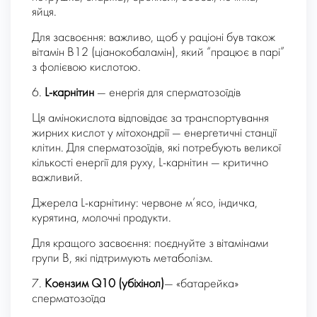
яйця.
Для засвоєння: важливо, щоб у раціоні був також
вітамін B12 (ціанокобаламін), який “працює в парі”
з фолієвою кислотою.
6.
L-карнітин
— енергія для сперматозоїдів
Ця амінокислота відповідає за транспортування
жирних кислот у мітохондрії — енергетичні станції
клітин. Для сперматозоїдів, які потребують великої
кількості енергії для руху, L-карнітин — критично
важливий.
Джерела L-карнітину: червоне м’ясо, індичка,
курятина, молочні продукти.
Для кращого засвоєння: поєднуйте з вітамінами
групи B, які підтримують метаболізм.
7.
Коензим Q10 (убіхінол)
— «батарейка»
сперматозоїда