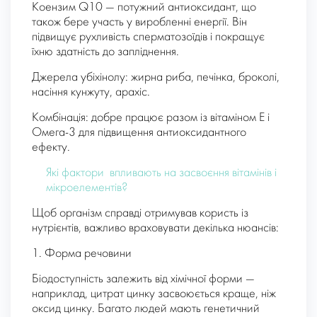
Коензим Q10 — потужний антиоксидант, що
також бере участь у виробленні енергії. Він
підвищує рухливість сперматозоїдів і покращує
їхню здатність до запліднення.
Джерела убіхінолу: жирна риба, печінка, броколі,
насіння кунжуту, арахіс.
Комбінація: добре працює разом із вітаміном E і
Омега-3 для підвищення антиоксидантного
ефекту.
Які фактори впливають на засвоєння вітамінів і
мікроелементів?
Щоб організм справді отримував користь із
нутрієнтів, важливо враховувати декілька нюансів:
1. Форма речовини
Біодоступність залежить від хімічної форми —
наприклад, цитрат цинку засвоюється краще, ніж
оксид цинку. Багато людей мають генетичний