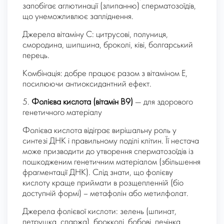
запобігає аглютинації (злипанню) сперматозоїдів,
що унеможливлює запліднення.
Джерела вітаміну С: цитрусові, полуниця,
смородина, шипшина, броколі, ківі, болгарський
перець.
Комбінація: добре працює разом з вітаміном E,
посилюючи антиоксидантний ефект.
5.
Фолієва кислота (вітамін B9)
— для здорового
генетичного матеріалу
Фолієва кислота відіграє вирішальну роль у
синтезі ДНК і правильному поділі клітин. Її нестача
може призводити до утворення сперматозоїдів із
пошкодженим генетичним матеріалом (збільшення
фрагментації ДНК). Слід знати, що фолієву
кислоту краще приймати в розщепленній (біо
доступній формі) – метафолін або метилфолат.
Джерела фолієвої кислоти: зелень (шпинат,
петрушка, спаржа), брокколі, бобові, печінка,