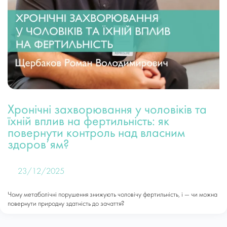
Хронічні захворювання у чоловіків та
їхній вплив на фертильність: як
повернути контроль над власним
здоров’ям?
23/12/2025
Чому метаболічні порушення знижують чоловічу фертильність, і — чи можна
повернути природну здатність до зачаття?