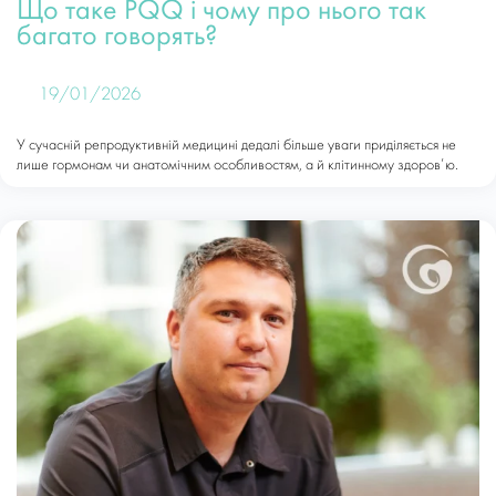
Що таке PQQ і чому про нього так
багато говорять?
19/01/2026
У сучасній репродуктивній медицині дедалі більше уваги приділяється не
лише гормонам чи анатомічним особливостям, а й клітинному здоров’ю.