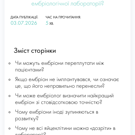
ембріологічної лабораторії?
ДАТА ПУБЛІКАЦІЇ:
ЧАС НА ПРОЧИТАННЯ:
03.07.2026
5
ХВ.
Зміст сторінки
Чи можуть ембріони переплутати між
пацієнтами?
Якщо ембріон не імплантувався, чи означає
це, що його неправильно перенесли?
Чи може ембріолог визначити найкращий
ембріон зі стовідсотковою точністю?
Чому ембріони іноді зупиняються в
розвитку?
Чому не всі яйцеклітини можна «дозріти» в