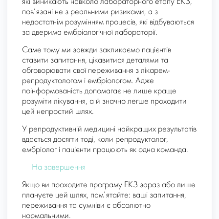
які виникають навколо лабораторного етапу ЕКЗ,
пов’язані не з реальними ризиками, а з
недостатнім розумінням процесів, які відбуваються
за дверима ембріологічної лабораторії.
Саме тому ми завжди закликаємо пацієнтів
ставити запитання, цікавитися деталями та
обговорювати свої переживання з лікарем-
репродуктологом і ембріологом. Адже
поінформованість допомагає не лише краще
розуміти лікування, а й значно легше проходити
цей непростий шлях.
У репродуктивній медицині найкращих результатів
вдається досягти тоді, коли репродуктолог,
ембріолог і пацієнти працюють як одна команда.
На завершення
Якщо ви проходите програму ЕКЗ зараз або лише
плануєте цей шлях, пам’ятайте: ваші запитання,
переживання та сумніви є абсолютно
нормальними.