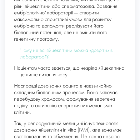
рівні яйцеклітини або сперматозоїда. Завдання
ембріологічної лабораторії — створити
максимально сприятливі умови для розвитку
ембріона та допомогти реалізувати його
біологічний потенціал, але не змінити його
генетичну програму.
Чому не всі яйцеклітини можна «дозріти» в
лабораторії?
Пацієнтам часто здається, що незріла яйцеклітина
— це лише питання часу.
Насправді дозрівання ооцита є надзвичайно
складним біологічним процесом. Воно включає
перебудову хромосом, формування веретена
поділу та активацію енергетичних механізмів
клітини.
Так, у репродуктивній медицині існує технологія
дозрівання яйцеклітин in vitro (IVM), але вона має
свої показання та обмеження. Не кожна незріла