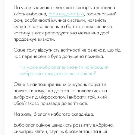
На успіх впливають десятки факторів: генетична
якість ембріона,
стан ендометрію
, гормональний
фон, особливості імунної системи, наявність
супутніх захворювань та багато інших чинників,
частину з яких репродуктивна медицина досі
продовжує вивчати.
Саме тому відсутність вагітності не означає, що під
час перенесення була допущена помилка.
Чи може ембріолог визначити найкращий
ембріон зі стовідсотковою точністю?
Одне з найпоширеніших очікувань пацієнтів
полягає в тому, що достатньо подивитися на
ембріон під мікроскопом і вибрати той, який
обов’язково призведе до вагітності.
На жаль, біологія набагато складніша.
Ембріолог оцінює швидкість розвитку ембріона,
симетрію клітин, ступінь фрагментації та інші