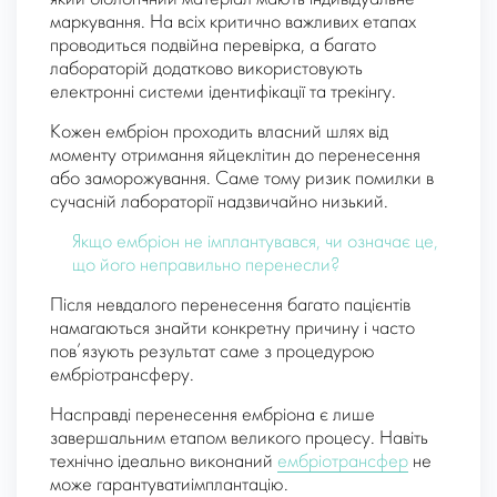
маркування. На всіх критично важливих етапах
проводиться подвійна перевірка, а багато
лабораторій додатково використовують
електронні системи ідентифікації та трекінгу.
Кожен ембріон проходить власний шлях від
моменту отримання яйцеклітин до перенесення
або заморожування. Саме тому ризик помилки в
сучасній лабораторії надзвичайно низький.
Якщо ембріон не імплантувався, чи означає це,
що його неправильно перенесли?
Після невдалого перенесення багато пацієнтів
намагаються знайти конкретну причину і часто
пов’язують результат саме з процедурою
ембріотрансферу.
Насправді перенесення ембріона є лише
завершальним етапом великого процесу. Навіть
технічно ідеально виконаний
ембріотрансфер
не
може гарантуватиімплантацію.