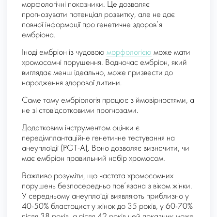
морфологічні показники. Це дозволяє
прогнозувати потенціал розвитку, але не дає
повної інформації про генетичне здоров’я
ембріона.
Іноді ембріон із чудовою
морфологією
може мати
хромосомні порушення. Водночас ембріон, який
виглядає менш ідеально, може призвести до
народження здорової дитини.
Саме тому ембріологія працює з ймовірностями, а
не зі стовідсотковими прогнозами.
Додатковим інструментом оцінки є
передімплантаційне генетичне тестування на
анеуплоїдії (PGT-A
)
. Воно дозволяє визначити, чи
має ембріон правильний набір хромосом.
Важливо розуміти, що частота хромосомних
порушень безпосередньо пов’язана з віком жінки.
У середньому анеуплоїдії виявляють приблизно у
40-50% бластоцист у жінок до 35 років, у 60-70%
після 38 років, а після 42 років цей показник може