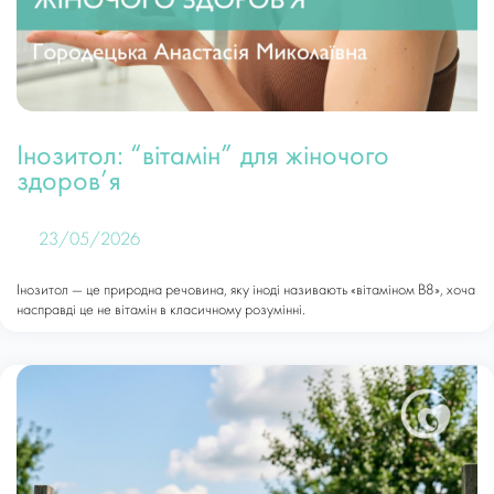
Інозитол: “вітамін” для жіночого
здоров’я
23/05/2026
Інозитол — це природна речовина, яку іноді називають «вітаміном В8», хоча
насправді це не вітамін в класичному розумінні.