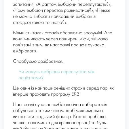
запитання: «А раптом ембріони переплутають?»,
«Чому ембріон перестав розвиватися?», «Невже
не можна вибрати найкращий ембріон зі
стовідсотковою точністю?».
Більшість таких страхів абсолютно зрозумілі. Але
вони виникають через поширені міфи, які мало
пов’язані з тим, як насправді працює сучасна
ембріологія.
Спробуємо розібратися.
Чи можуть ембріони переплутати між
пацієнтами?
Це один із найпоширеніших страхів серед пар, які
вперше проходять програму ЕКЗ.
Насправді сучасна ембріологічна лабораторія
побудована таким чином, щоб максимально
виключити людський фактор. Кожна пробірка,
чашка, соломинка для кріоконсервації та будь-
який біологічний матеріал мають індивідуальне