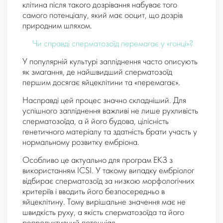
клітина після такого дозрівання набуває того
самого потенціалу, який має ооцит, що дозрів
природним шляхом.
Чи справді сперматозоїд перемагає у «гонці»?
У популярній культурі запліднення часто описують
як змагання, де найшвидший сперматозоїд
першим досягає яйцеклітини та «перемагає».
Насправді цей процес значно складніший. Для
успішного запліднення важливі не лише рухливість
сперматозоїда, а й його будова, цілісність
генетичного матеріалу та здатність брати участь у
нормальному розвитку ембріона.
Особливо це актуально для програм ЕКЗ з
використанням ICSI. У такому випадку ембріолог
відбирає сперматозоїд за низкою морфологічних
критеріїв і вводить його безпосередньо в
яйцеклітину. Тому вирішальне значення має не
швидкість руху, а якість сперматозоїда та його