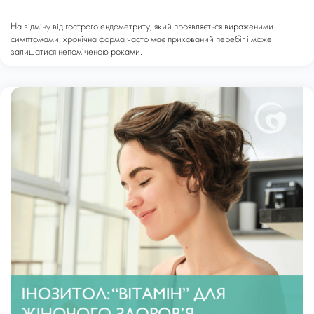
На відміну від гострого ендометриту, який проявляється вираженими
симптомами, хронічна форма часто має прихований перебіг і може
залишатися непоміченою роками.