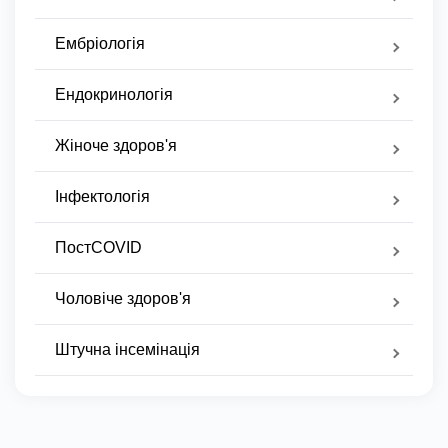
Ембріологія
Ендокринологія
Жіноче здоров'я
Інфектологія
ПостCOVID
Чоловіче здоров'я
Штучна інсемінація