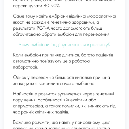
перевищувати 80-90%.
Саме тому навіть ембріони відмінної морфологічної
якості не завжди є генетично здоровими, а
результати PGT-A часто допомагають більш
обґрунтовано обрати ембріон для перенесення.
Чому ембріони іноді зупиняються в розвитку?
Коли ембріон припиняє ділитися, багато пацієнтів
автоматично пов’язують це з роботою
лабораторії.
Однак у переважній більшості випадків причина
знаходиться всередині самого ембріона.
Найчастіше розвиток зупиняється через генетичні
порушення, особливості яйцеклітини або
сперматозоїда, а також помилки, які виникають під
час ранніх клітинних поділів.
Важливо розуміти, що навіть у природному циклі
далеко не кожна запліднена яйцеклітина здатна