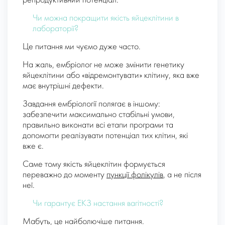
репродуктивний потенціал.
Чи можна покращити якість яйцеклітини в
лабораторії?
Це питання ми чуємо дуже часто.
На жаль, ембріолог не може змінити генетику
яйцеклітини або «відремонтувати» клітину, яка вже
має внутрішні дефекти.
Завдання ембріології полягає в іншому:
забезпечити максимально стабільні умови,
правильно виконати всі етапи програми та
допомогти реалізувати потенціал тих клітин, які
вже є.
Саме тому якість яйцеклітин формується
переважно до моменту
пункції фолікулів
, а не після
неї.
Чи гарантує ЕКЗ настання вагітності?
Мабуть, це найболючіше питання.