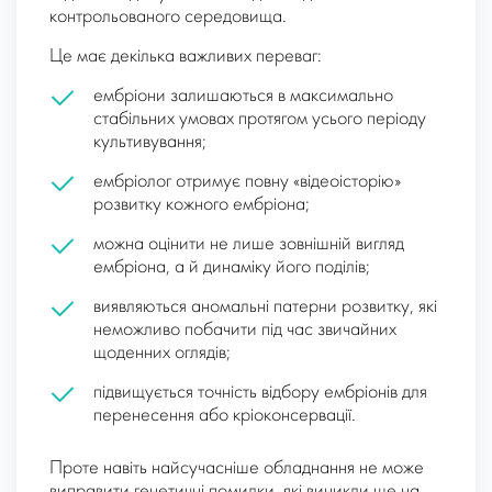
контрольованого середовища.
Це має декілька важливих переваг:
ембріони залишаються в максимально
стабільних умовах протягом усього періоду
культивування;
ембріолог отримує повну «відеоісторію»
розвитку кожного ембріона;
можна оцінити не лише зовнішній вигляд
ембріона, а й динаміку його поділів;
виявляються аномальні патерни розвитку, які
неможливо побачити під час звичайних
щоденних оглядів;
підвищується точність відбору ембріонів для
перенесення або кріоконсервації.
Проте навіть найсучасніше обладнання не може
виправити генетичні помилки, які виникли ще на