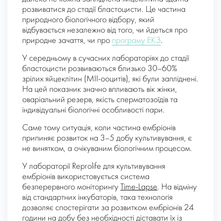
розвиватися до стадії бластоцисти. Це частина
природного біологічного відбору, який
відбувається незалежно від того, чи йдеться про
природне зачаття, чи про
програму ЕКЗ
.
У середньому в сучасних лабораторіях до стадії
бластоцисти розвиваються близько 30–60%
зрілих яйцеклітин (МІІ-ооцитів), які були запліднені.
На цей показник значно впливають вік жінки,
оваріальний резерв, якість сперматозоїдів та
індивідуальні біологічні особливості пари.
Саме тому ситуація, коли частина ембріонів
припиняє розвиток на 3–5 добу культивування, є
не винятком, а очікуваним біологічним процесом.
У лабораторії Reprolife для культивування
ембріонів використовується система
безперервного моніторингу
Time-Lapse
. На відміну
від стандартних інкубаторів, така технологія
дозволяє спостерігати за розвитком ембріонів 24
години на добу без необхідності діставати їх із