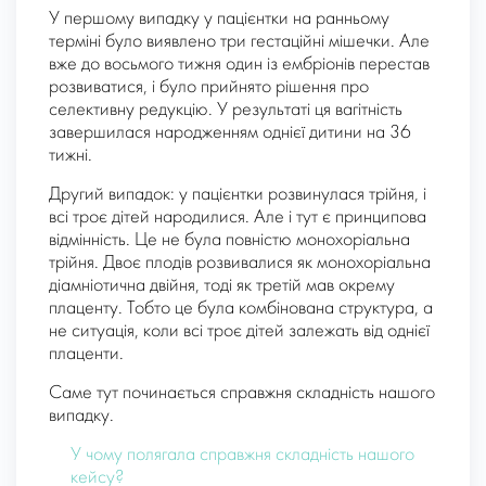
У першому випадку у пацієнтки на ранньому
терміні було виявлено три гестаційні мішечки. Але
вже до восьмого тижня один із ембріонів перестав
розвиватися, і було прийнято рішення про
селективну редукцію. У результаті ця вагітність
завершилася народженням однієї дитини на 36
тижні.
Другий випадок: у пацієнтки розвинулася трійня, і
всі троє дітей народилися. Але і тут є принципова
відмінність. Це не була повністю монохоріальна
трійня. Двоє плодів розвивалися як монохоріальна
діамніотична двійня, тоді як третій мав окрему
плаценту. Тобто це була комбінована структура, а
не ситуація, коли всі троє дітей залежать від однієї
плаценти.
Саме тут починається справжня складність нашого
випадку.
У чому полягала справжня складність нашого
кейсу?