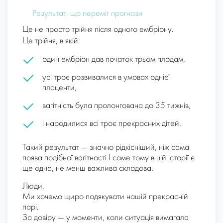
Результат, що переміг прогнози
Це не просто трійня після одного ембріону.
Це трійня, в якій:
один ембріон дав початок трьом плодам,
усі троє розвивалися в умовах однієї
плаценти,
вагітність була пролонгована до 35 тижнів,
і народилися всі троє прекрасних дітей.
Такий результат — значно рідкісніший, ніж сама
поява подібної вагітності.І саме тому в цій історії є
ще одна, не менш важлива складова.
Люди.
Ми хочемо щиро подякувати нашій прекрасній
парі.
За довіру — у моменти, коли ситуація вимагала