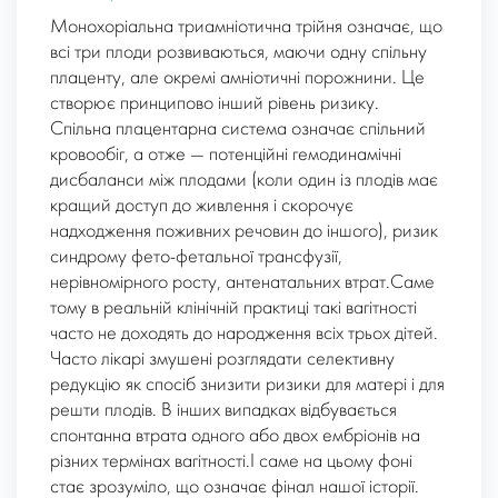
Монохоріальна триамніотична трійня означає, що
всі три плоди розвиваються, маючи одну спільну
плаценту, але окремі амніотичні порожнини. Це
створює принципово інший рівень ризику.
Спільна плацентарна система означає спільний
кровообіг, а отже — потенційні гемодинамічні
дисбаланси між плодами (коли один із плодів має
кращий доступ до живлення і скорочує
надходження поживних речовин до іншого), ризик
синдрому фето-фетальної трансфузії,
нерівномірного росту, антенатальних втрат.Саме
тому в реальній клінічній практиці такі вагітності
часто не доходять до народження всіх трьох дітей.
Часто лікарі змушені розглядати селективну
редукцію як спосіб знизити ризики для матері і для
решти плодів. В інших випадках відбувається
спонтанна втрата одного або двох ембріонів на
різних термінах вагітності.І саме на цьому фоні
стає зрозуміло, що означає фінал нашої історії.