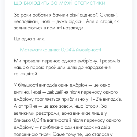
що виходить за межі статистики
За роки роботи я бачили різні сценарії. Складні,
несподівані, іноді — дуже рідкісні. Але є історії, які
залишаються в пам’яті назавжди.
Це одна з них.
Математика дива: 0,04% ймовірності
Ми провели перенос одного ембріону. І разом із
нашою парою пройшли шлях до народження
трьох дітей.
У більшості випадків один ембріон — це одна
дитина. Іноді — дві: двійня після переносу одного
ембріону трапляється приблизно у 1–2% випадків.
А от трійня — це вже зовсім інша історія. За
великими реєстрами, вона виникає лише у
близько 0,04% вагітностей після переносу одного
ембріону — приблизно один випадок на дві з
половиною тисячі.Саме тому те, що сталося у