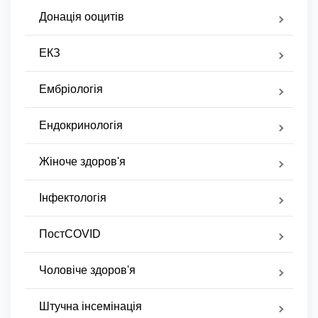
Донація ооцитів
ЕКЗ
Ембріологія
Ендокринологія
Жіноче здоров'я
Інфектологія
ПостCOVID
Чоловіче здоров'я
Штучна інсемінація