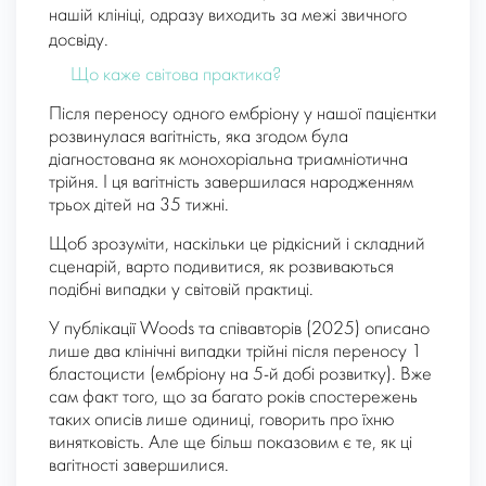
нашій клініці, одразу виходить за межі звичного
досвіду.
Що каже світова практика?
Після переносу одного ембріону у нашої пацієнтки
розвинулася вагітність, яка згодом була
діагностована як монохоріальна триамніотична
трійня. І ця вагітність завершилася народженням
трьох дітей на 35 тижні.
Щоб зрозуміти, наскільки це рідкісний і складний
сценарій, варто подивитися, як розвиваються
подібні випадки у світовій практиці.
У публікації Woods та співавторів (2025) описано
лише два клінічні випадки трійні після переносу 1
бластоцисти (ембріону на 5-й добі розвитку). Вже
сам факт того, що за багато років спостережень
таких описів лише одиниці, говорить про їхню
винятковість. Але ще більш показовим є те, як ці
вагітності завершилися.