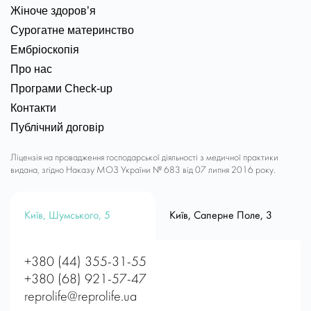
Жіноче здоров’я
Сурогатне материнство
Ембріоскопія
Про нас
Програми Check-up
Контакти
Публічний договір
Ліцензія на провадження господарської діяльності з медичної практики
видана, згідно Наказу МОЗ України № 683 від 07 липня 2016 року.
Київ, Шумського, 5
Київ, Саперне Поле, 3
+380 (44) 355-31-55
+380 (68) 921-57-47
reprolife@reprolife.ua