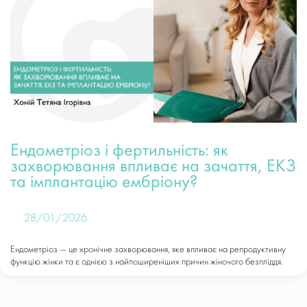
Ендометріоз і фертильність: як
захворювання впливає на зачаття, ЕКЗ
та імплантацію ембріону?
28/01/2026
Ендометріоз — це хронічне захворювання, яке впливає на репродуктивну
функцію жінки та є однією з найпоширеніших причин жіночого безпліддя.