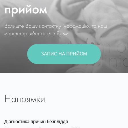
прийом
Залиште Вашу контактну інформацію, та наш
менеджер зв'яжеться з Вами
ЗАПИС НА ПРИЙОМ
Напрямки
Діагностика причин безпліддя