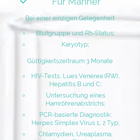
Für Männer
Bei einer einzigen Gelegenheit
Blutgruppe und Rh-Status;
Karyotyp;
Gültigkeitszeitraum 3 Monate
HIV-Tests, Lues Venerea (RW),
Hepatitis B und C;
Untersuchung eines
Harnröhrenabstrichs;
PCR-basierte Diagnostik:
Herpes Simplex Virus 1, 2 Typ;
Chlamydien, Ureaplasma,