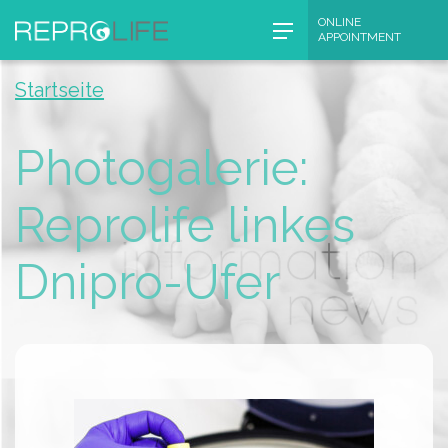
Skip
ONLINE
APPOINTMENT
to
content
Startseite
Photogalerie:
Reprolife linkes
Dnipro-Ufer