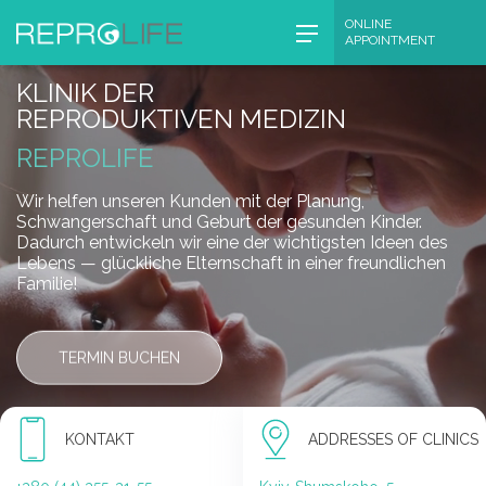
Skip
ONLINE
APPOINTMENT
to
content
KLINIK DER
REPRODUKTIVEN MEDIZIN
REPROLIFE
Wir helfen unseren Kunden mit der Planung,
Schwangerschaft und Geburt der gesunden Kinder.
Dadurch entwickeln wir eine der wichtigsten Ideen des
Lebens — glückliche Elternschaft in einer freundlichen
Familie!
TERMIN BUCHEN
KONTAKT
ADDRESSES OF CLINICS