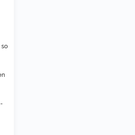
 so
en
-