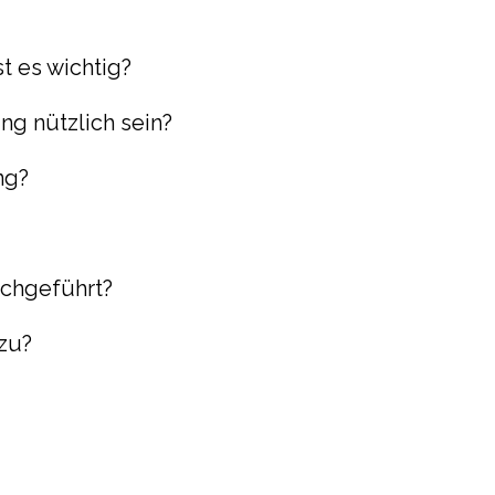
t es wichtig?
ng nützlich sein?
ng?
rchgeführt?
zu?