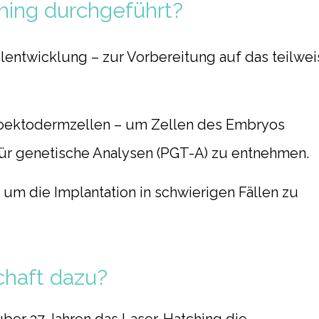
hing durchgeführt?
alentwicklung
– zur Vorbereitung auf das teilwei
hoektodermzellen
– um Zellen des Embryos
für genetische Analysen (PGT-A) zu entnehmen.
 um die Implantation in schwierigen Fällen zu
chaft dazu?
über 37 Jahren das Laser-Hatching die