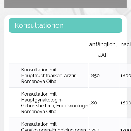
Konsultationen
anfänglich,
nac
UAH
Konsultation mit
Hauptfruchtbarkeit-Ärztin,
1850
180
Romanova Olha
Konsultation mit
Hauptgynäkologin-
180
180
Geburtshelferin, Endokrinologin
Romanova Olha
Konsultation mit
Gynäkologen-Endokrinologen,
1250
1200