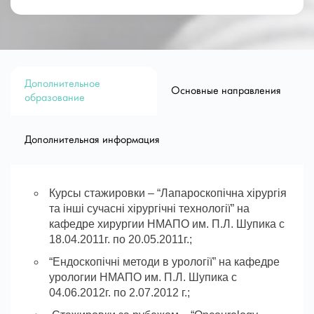
National cancer institute Ukraine.
Kyiv, Ukraine. March-May 2014.
Contemporary oncology.
Department of urology, Katholieke
Дополнительное
Основные направления
образование
Universiteit.
Leuven, Belgium. July – August 2012.
Clinical fellowship in oncourology, special
Дополнительная информация
endourology and laparoscopy.
Department of Endourology of Kiev Institute
Курсы стажировки – “Лапароскопічна хірургія
of Urology.
та інші сучасні хірургічні технології” на
Kiev, Ukraine. May – June 2012.
кафедре хирургии НМАПО им. П.Л. Шупика с
Endourology courses.
18.04.2011г. по 20.05.2011г.;
“Ендоскопічні методи в урології” на кафедре
Department of inflammatory diseases, Kiev
урологии НМАПО им. П.Л. Шупика с
Institute of Urology.
04.06.2012г. по 2.07.2012 г.;
Kiev, Ukraine. October 2008 – November