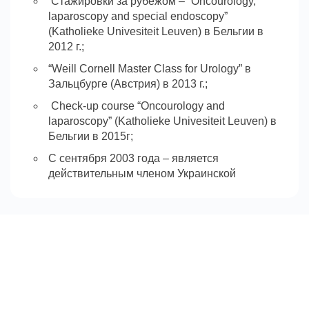
Стажировки за рубежом – “Oncourology,
2011. Clinical research in urology.
laparoscopy and special endoscopy”
(Katholieke Univesiteit Leuven) в Бельгии в
National Institute of Surgery and
2012 г.;
Transplantology named after O.O.Shalimov.
“Weill Cornell Master Class for Urology” в
Kiev, Ukraine. March-April 2010.
Зальцбурге (Австрия) в 2013 г.;
Laparoscopy courses.
Check-up course “Oncourology and
Department of Urology, Kiev regional
laparoscopy” (Katholieke Univesiteit Leuven) в
hospital.
Бельгии в 2015г;
Kiev, Ukraine. September 2007 – August
С сентября 2003 года – является
2008. Clinical ordinature in urology.
действительным членом Украинской
ассоциации урологов, с июня 2008
Department of inflammatory diseases, Kiev
Сообщества Онкоурологов Украины;
Institute of Urology.
С 2015 года является членом европейского
Kiev, Ukraine. September 2005 –
общества репродукции человека и
September 2007. Residency in urology.
эмбриологии.
Department of Urology, Central clinical
hospital.