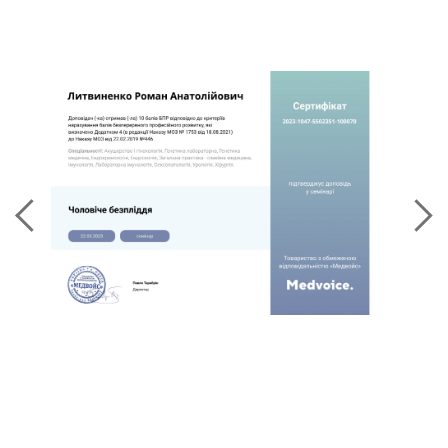
Kiev, Ukraine. Night shifts 2005 – 2008.
Department of Endourology of Institute of
Urology in Kiev, Ukraine.
Trainee in urology. February-March 2005.
Department of Urology, Bogomolets
National medical university.
Kiev, Ukraine. August 2003 – February
2005. Intern in urology.
Participation in European Schools of Urology
Courses (ESU) under EAU:
ESU 2nd Master Class “Lasers in urology”,
4.11.15-5.11.15 Barcelona, Spain
ESU Master Class in urology, 7.07.13-
13.07.13, Salzburg, Austria
“Hands-on-training course for laparoscopy