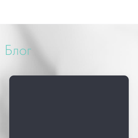
and endourology”, 18-22 March 2011,
Vienna, Austria
“Bladder Cancer”, 13 May, 2008, Odessa,
Ukraine
“Prostate cancer, erectile dysfunction and
bladder cancer”, 22-23 September 2005,
Блог
Odessa, Ukraine.
ЗАПИСЬ НА ПРИЕМ