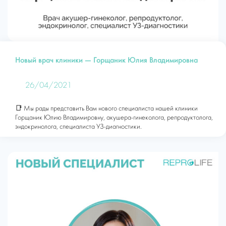
Новый врач клиники — Горщаник Юлия Владимировна
26/04/2021
📑 Мы рады представить Вам нового специалиста нашей клиники
Горщаник Юлию Владимировну, акушера-гинеколога, репродуктолога,
эндокринолога, специалиста УЗ-диагностики.