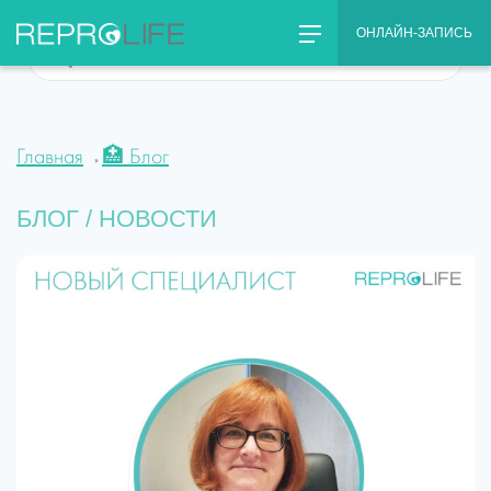
Skip
ОНЛАЙН-ЗАПИСЬ
to
Что
content
Вас
интересует??
Главная
🏥 Блог
»
БЛОГ / НОВОСТИ