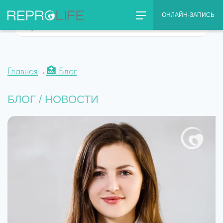
Skip
ОНЛАЙН-ЗАПИСЬ
to
Что
content
Вас
интересует??
Главная
🏥 Блог
»
БЛОГ / НОВОСТИ