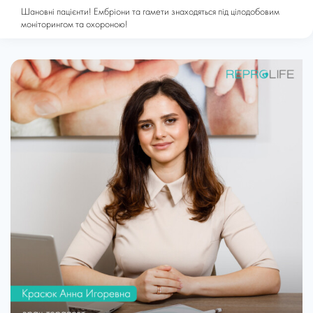
Шановні пацієнти! Ембріони та гамети знаходяться під цілодобовим
моніторингом та охороною!