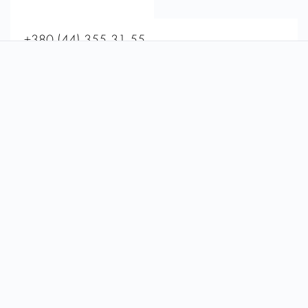
+380 (44) 355-31-55
+380 (68) 921-57-47
reprolife@reprolife.ua
Пн - Пт : 8:00 - 18:00
Сб : 8:00 - 17:00
Вс : Выходной