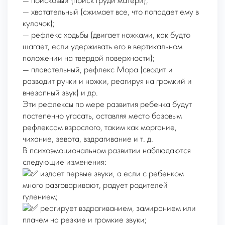
— поисковый (поиск груди матери);
— хватательный (сжимает все, что попадает ему в
кулачок);
— рефлекс ходьбы (двигает ножками, как будто
шагает, если удерживать его в вертикальном
положении на твердой поверхности);
— плавательный, рефлекс Мора (сводит и
разводит ручки и ножки, реагируя на громкий и
внезапный звук) и др.
Эти рефлексы по мере развития ребенка будут
постепенно угасать, оставляя место базовым
рефлексам взрослого, таким как моргание,
чихание, зевота, вздрагивание и т. д.
В психоэмоциональном развитии наблюдаются
следующие изменения:
издает первые звуки, а если с ребенком
много разговаривают, радует родителей
гулением;
реагирует вздрагиванием, замиранием или
плачем на резкие и громкие звуки;