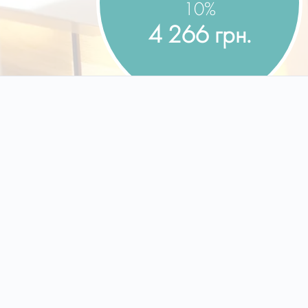
10%
4 266 грн.
В программу входит:
Консультация врача гинеколога-эндокринолога
первичная
Консультация врача-маммолога
Консультация психолога
УЗИ органов малого таза (трансвагинально)