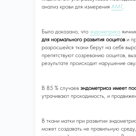
анализ крови для измерения
АМГ
.
Было доказано, что
эндометриоз
яични
для нормального развития ооцитов
и п
разросшейся ткани берут на себя выр
препятствуют созреванию ооцитов, вы
результате происходит нарушение овул
В 85 % случаев
эндометриоз имеет пос
утрачивают проходимость, и продвиже
В ткани матки при развитии эндометр
может создавать не правильную среду,