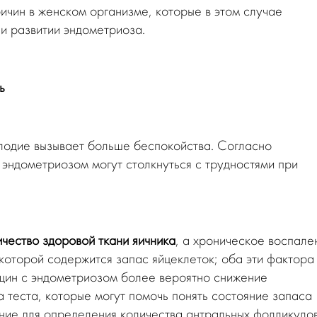
ичин в женском организме, которые в этом случае
 и развитии эндометриоза.
ь
лодие вызывает больше беспокойства. Согласно
 эндометриозом могут столкнуться с трудностями при
чество здоровой ткани яичника
, а хроническое воспале
 которой содержится запас яйцеклеток; оба эти фактора
нщин с эндометриозом более вероятно снижение
 теста, которые могут помочь понять состояние запаса
ние для определения количества антральных фолликулов