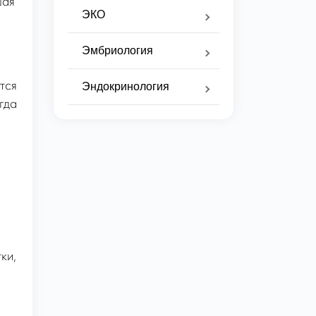
шая
ЭКО
Эмбриология
тся
Эндокринология
гда
ки,