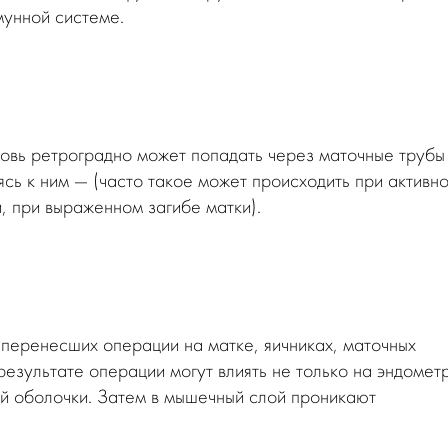
унной системе.
овь ретроградно может попадать через маточные трубы
ясь к ним — (часто такое может происходить при активн
, при выраженном загибе матки).
перенесших операции на матке, яичниках, маточных
результате операции могут влиять не только на эндомет
ой оболочки. Затем в мышечный слой проникают