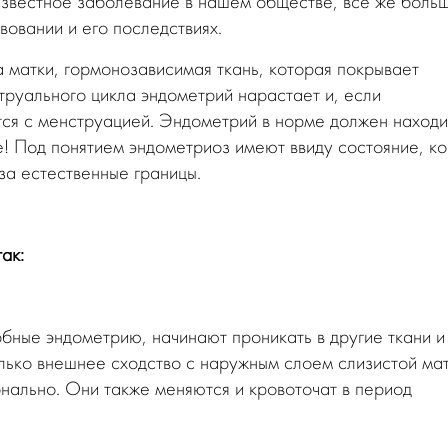
 известное заболевание в нашем обществе, все же боль
вовании и его последствиях.
а матки, гормонозависимая ткань, которая покрывает
струального цикла эндометрий нарастает и, если
тся с менструацией. Эндометрий в норме должен находи
ше! Под понятием эндометриоз имеют ввиду состояние, ко
за естественные границы.
ак:
обные эндометрию, начинают проникать в другие ткани и
олько внешнее сходство с наружным слоем слизистой мат
нально. Они также меняются и кровоточат в период