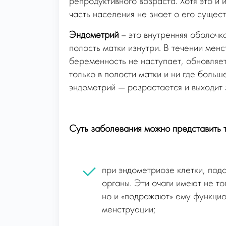
репродуктивного возраста. Хотя это и
часть населения не знает о его сущест
Эндометрий
– это внутренняя оболочк
полость матки изнутри. В течении мен
беременность не наступает, обновляе
только в полости матки и ни где боль
эндометрий — разрастается и выходит 
Суть заболевания можно представить т
при эндометриозе клетки, под
органы. Эти очаги имеют не т
но и «подражают» ему функцио
менструации;