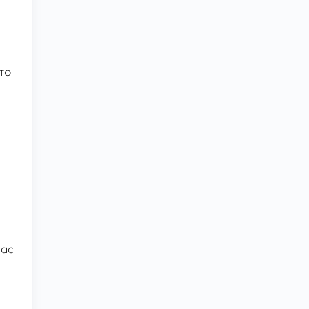
то
нас