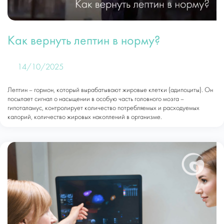
Как вернуть лептин в норму?
14/10/2025
Лептин – гормон, который вырабатывают жировые клетки (адипоциты). Он
посылает сигнал о насыщении в особую часть головного мозга –
гипоталамус, контролирует количество потребляемых и расходуемых
калорий, количество жировых накоплений в организме.