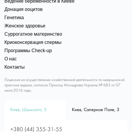
Ведение беременности в Киеве
Донация ооцитов
Генетика
Женское здоровье
Суррогатное материнство
Криоконсервация спермы
Программы Check-up
О нас
Контакты
Лицензия на осуществление хозяйственной деятельности по медицинской
практике выдана, согласно Приказу Минздрава Украины № 683 от 07
июля 2016 года.
Киев, Шумского, 5
Киев, Саперное Поле, 3
+380 (44) 355-31-55