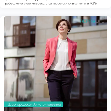
профессионального интереса, стал пирролохинолинхинон или PQQ.