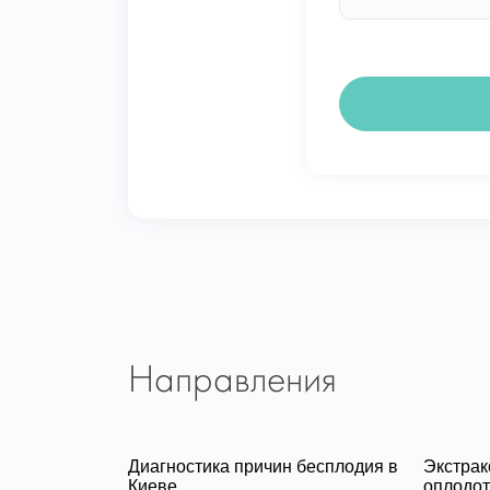
Направления
Диагностика причин бесплодия в
Экстра
Киеве
оплодот