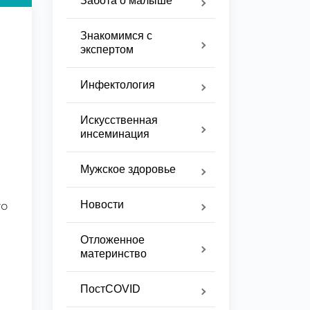
Забота о малыше
Знакомимся с
экспертом
Инфектология
Искусственная
инсеминация
Мужское здоровье
Новости
го
Отложенное
материнство
ПостCOVID