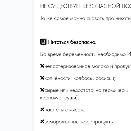
НЕ СУЩЕСТВУЕТ БЕЗОПАСНОЙ ДОЗ
То же самое можно сказать про никоти
⠀
5️⃣ Питаться безопасно.
Во время беременности необходимо
❌непастеризованное молоко и продукт
❌копчёности, колбасы, сосиски;
❌сырые или недостаточно термически 
карпаччо, суши);
❌паштеты с мясом;
❌замороженные морепродукты;