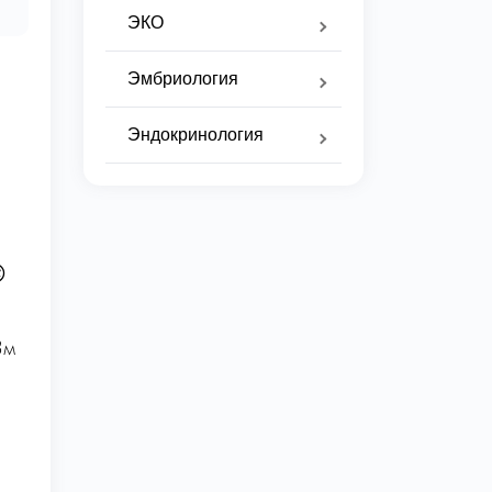
ЭКО
Эмбриология
Эндокринология
я

3м