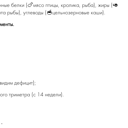
нные белки (🍗мясо птицы, кролика, рыба), жиры (🥑
та рыбы), углеводы (🥣цельнозерновые каши).
менты.
видим дефицит);
го триметра (с 14 недели).
.