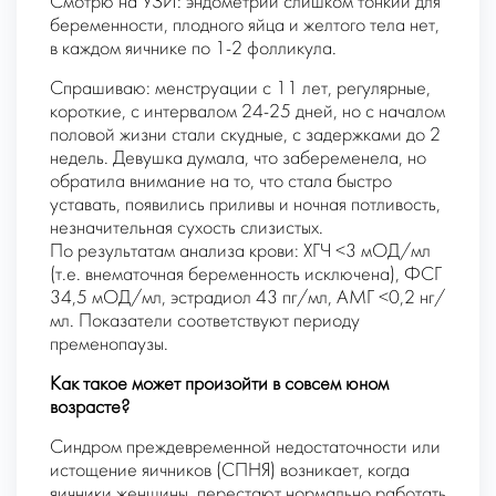
Смотрю на УЗИ: эндометрий слишком тонкий для
беременности, плодного яйца и желтого тела нет,
в каждом яичнике по 1-2 фолликула.
Спрашиваю: менструации с 11 лет, регулярные,
короткие, с интервалом 24-25 дней, но с началом
половой жизни стали скудные, с задержками до 2
недель. Девушка думала, что забеременела, но
обратила внимание на то, что стала быстро
уставать, появились приливы и ночная потливость,
незначительная сухость слизистых.
По результатам анализа крови: ХГЧ <3 мОД/мл
(т.е. внематочная беременность исключена), ФСГ
34,5 мОД/мл, эстрадиол 43 пг/мл, АМГ <0,2 нг/
мл. Показатели соответствуют периоду
пременопаузы.
Как такое может произойти в совсем юном
возрасте?
Синдром преждевременной недостаточности или
истощение яичников (СПНЯ) возникает, когда
яичники женщины перестают нормально работать