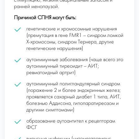
стимуляцию, низким овариальным запасом и
ранней менопаузой.
Причиной СПНЯ могут быть:
генетические и хромосомные нарушения
(премутация в гене FMR1 – синдром ломкой
Х-хромосомы, синдром Тернера, другие
генетические нарушения)
аутоиммунные заболевания (чаще всего это
аутоиммунный тиреоидит – АИТ;
ревматоидный артрит)
аутоиммунный полигландулярный синдром
(поражение 2 и более эндокринных желез;
проявляется сахарный диабет 1 типа, АИТ,
болезнью Аддисона, гипопаратиреозом и
другими симптомами)
образование аутоантител к рецепторам
ФСГ
вирусные инфекции (цитомегаловирус,