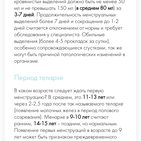
кровянистых выделений должно быть не менее 50
мл и не превышать 150 мл (
в среднем 80 мл
) за
3-7 дней
. Продолжительность менструальных
выделений более 7 дней и сокращение до 1-2
дней считается отклонением от нормы и требует
обследования у специалиста. Обильные
выделения (более 4-5 прокладок за сутки),
особенно сопровождающиеся сгустками, так же
могут быть причиной патологических изменений в
организме.
Период телархе
В каком возрасте следует ждать первую
менструацию? В среднем, это
11-13 лет
или
через 2-2,5 года после так называемого
телархе
(появление молочных желез в период полового
созревания). Менархе в
9-10 лет
считают
ранним,
14-15 лет
– поздним, но нормальным.
Появление первых менструаций в возрасте до 9
лет может быть признаком преждевременного