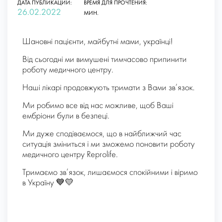
ДАТА ПУБЛИКАЦИИ:
ВРЕМЯ ДЛЯ ПРОЧТЕНИЯ:
26.02.2022
МИН.
Шановні пацієнти, майбутні мами, українці!
Від сьогодні ми вимушені тимчасово припинити
роботу медичного центру.
Наші лікарі продовжують тримати з Вами зв’язок.
Ми робимо все від нас можливе, щоб Ваші
ембріони були в безпеці.
Ми дуже сподіваємося, що в найближчий час
ситуація зміниться і ми зможемо поновити роботу
медичного центру Reprolife.
Тримаємо зв’язок, лишаємося спокійними і віримо
в Україну 💙💛