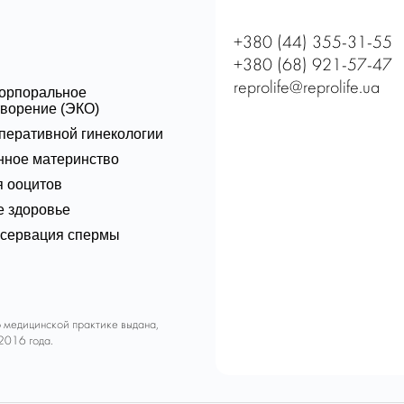
+380 (44) 355-31-55
+380 (68) 921-57-47
reprolife@reprolife.ua
корпоральное
ворение (ЭКО)
перативной гинекологии
нное материнство
 ооцитов
 здоровье
нсервация спермы
о медицинской практике выдана,
2016 года.