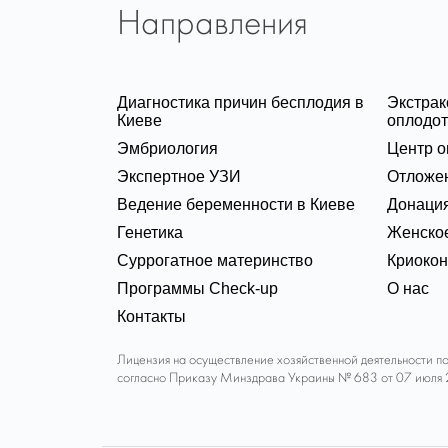
Направления
Диагностика причин бесплодия в
Экстра
Киеве
оплодот
Эмбриология
Центр о
Экспертное УЗИ
Отложе
Ведение беременности в Киеве
Донация
Генетика
Женское
Суррогатное материнство
Криоко
Программы Check-up
О нас
Контакты
Лицензия на осуществление хозяйственной деятельности п
согласно Приказу Минздрава Украины № 683 от 07 июля 