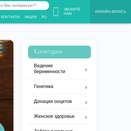
ЗВОНИТЕ
ОНЛАЙН-ЗАПИСЬ
НАМ
КОНТАКТЫ
АКЦИИ
RU
ует?
Категории
Ведение
беременности
Генетика
Донация ооцитов
Женское здоровье