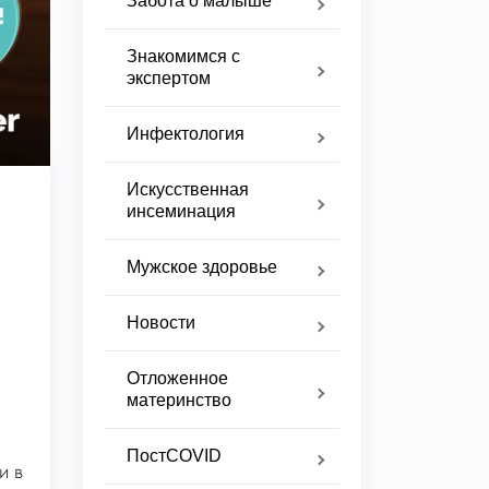
Забота о малыше
Знакомимся с
экспертом
Инфектология
Искусственная
инсеминация
Мужское здоровье
Новости
Отложенное
материнство
ПостCOVID
и в