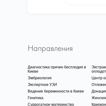
Направления
Диагностика причин бесплодия в
Экстра
Киеве
оплодот
Эмбриология
Центр о
Экспертное УЗИ
Отложе
Ведение беременности в Киеве
Донация
Генетика
Женское
Суррогатное материнство
Криоко