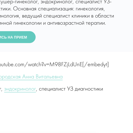
кушер-гинеколог, эндокринолог, специалист УЗ-
тики. Основная специализация: гинекология,
инология, ведущий специалист клиники в области
нной гинекологии и антивозрастной терапии.
ИСЬ НА ПРИЕМ
youtube.com/watch?v=M98FZjLdUnE[/embedyt]
родская Анна Витальевна
г,
эндокринолог
, специалист УЗ диагностики