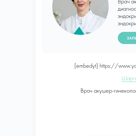
Врач а
диагнос
эндокр
эндокри
ЗАП
[embedyt] https://www.
Шарго
Врач акушер-гинеколо