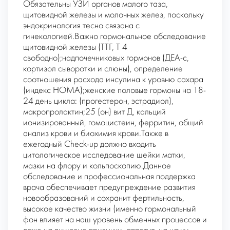
Обязательны УЗИ органов малого таза,
щитовидной железы и молочных желез, поскольку
эндокринология тесно связана с
гинекологией.Важно гормональное обследование
щитовидной железы (ТТГ, Т 4
свободно);надпочечниковых гормонов (ДЕА-с,
кортизол сыворотки и слюны), определение
соотношения расхода инсулина к уровню сахара
(индекс НОМА);женские половые гормоны на 18-
24 день цикла: (прогестерон, эстрадиол),
макропролактин;25 (он) вит Д, кальций
ионизированный, гомоцистеин, ферритин, общий
анализ крови и биохимия крови.Также в
ежегодный Check-up должно входить
цитологическое исследование шейки матки,
мазки на флору и кольпоскопию.Данное
обследование и профессиональная поддержка
врача обеспечивает предупреждение развития
новообразований и сохранит фертильность,
высокое качество жизни (именно гормональный
фон влияет на наш уровень обменных процессов и