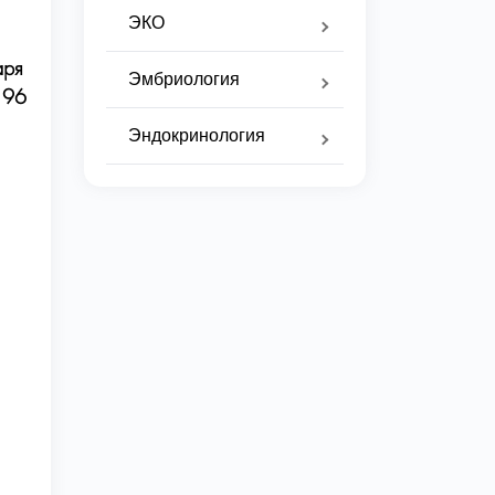
ЭКО
аря
Эмбриология
196
Эндокринология