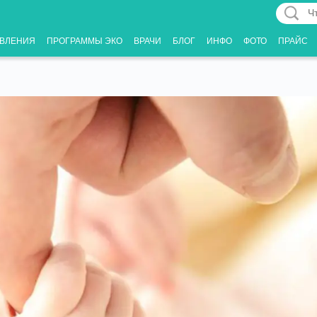
Что
Вас
ВЛЕНИЯ
ПРОГРАММЫ ЭКО
ВРАЧИ
БЛОГ
ИНФО
ФОТО
ПРАЙС
интерес