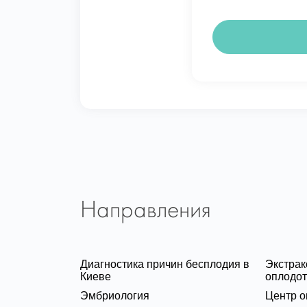
Направления
Диагностика причин бесплодия в
Экстра
Киеве
оплодот
Эмбриология
Центр о