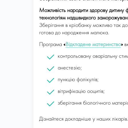
Можливість народити здорову дитину ф
технологіям надшвидкого заморожування
Зберігання в кріобанку можливо так дов
готова до народження малюка.
Програма
«
Відкладене материнство
»
в
контрольовану оваріальну сти
анестезію;
пункцію фолікулів;
вітрифікацію ооцитів;
зберігання біологічного матері
Дізнайтеся докладніше у наших лікарів