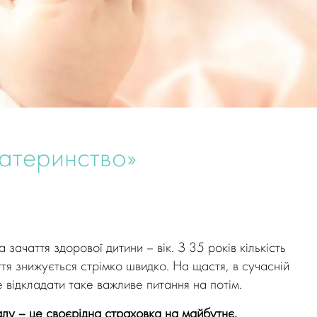
материнство»
зачаття здорової дитини – вік. З 35 років кількість
ття знижується стрімко швидко. На щастя, в сучасній
е відкладати таке важливе питання на потім.
лу – це своєрідна страховка на майбутнє.