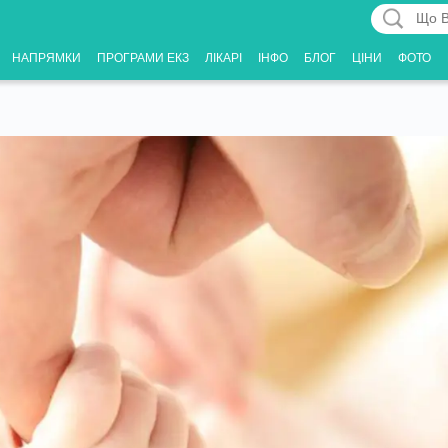
Що
Вас
НАПРЯМКИ
ПРОГРАМИ ЕКЗ
ЛІКАРІ
ІНФО
БЛОГ
ЦІНИ
ФОТО
цікавить?