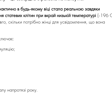
актично в будь-якому віці стала реальною завдяки
 статевих клітин при вкрай низькій температурі
(-196 С
го, скільки потрібно жінці для усвідомлення, що вона
ключає:
муляцію;
алу напротязі року.
.