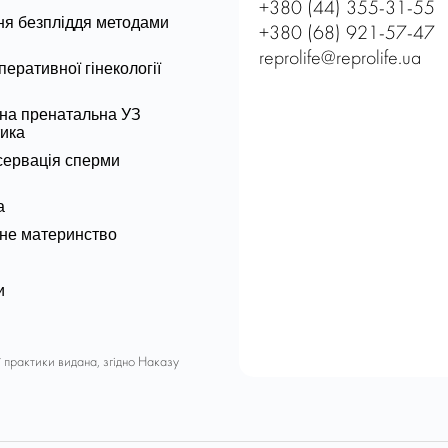
+380 (44) 355-31-55
ня безпліддя методами
+380 (68) 921-57-47
reprolife@reprolife.ua
перативної гінекології
на пренатальна УЗ
тика
сервація сперми
а
не материнство
и
ї практики видана, згідно Наказу