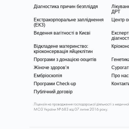
Діагностика причин безпліддя
Лікуван
ДРТ
Екстракорпоральне запліднення
Центр о
(ЕКЗ)
Ведення вагітності в Києві
Експерт
діагнос
Відкладене материнство:
Кріокон
кріоконсервація яйцеклітин
Програми з донацією ооцитів
Генетик
Жіноче здоров’я
Сурогат
Ембріоскопія
Про нас
Програми Check-up
Контакт
Публічний договір
Ліцензія на провадження господарської діяльності з медично
МОЗ України № 683 від 07 липня 2016 року.