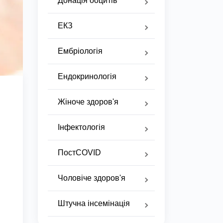
Донація ооцитів
ЕКЗ
Ембріологія
Ендокринологія
Жіноче здоров'я
Інфектологія
ПостCOVID
Чоловіче здоров'я
Штучна інсемінація