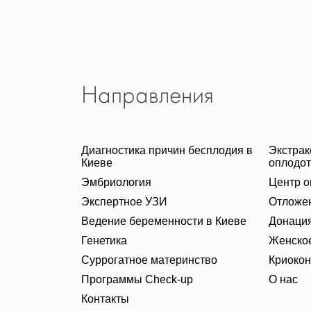
Направления
Диагностика причин бесплодия в
Экстра
Киеве
оплодот
Эмбриология
Центр о
Экспертное УЗИ
Отложе
Ведение беременности в Киеве
Донация
Генетика
Женское
Суррогатное материнство
Криоко
Программы Check-up
О нас
Контакты