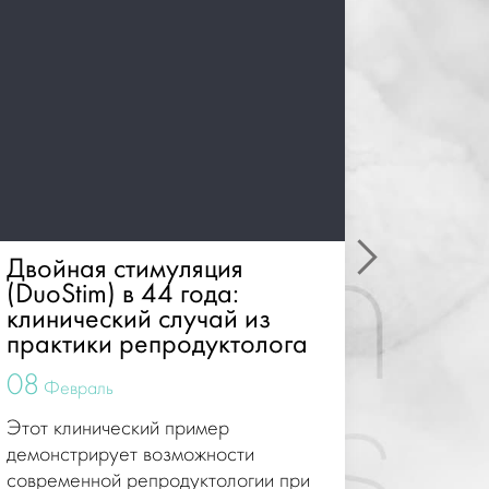
Двойная стимуляция
Эволю
(DuoStim) в 44 года:
ооцито
клинический случай из
методо
практики репродуктолога
техно
08
08
Февраль
Февр
Этот клинический пример
Это исто
демонстрирует возможности
методов 
современной репродуктологии при
угрозами