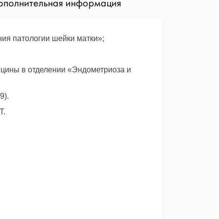
овского национального
ополнительная информация
верситета, на заочной базе Ивано-
астного перинатального центра и
ния патологии шейки матки»;
ния семьи, получила звание врача
специальности акушерство и
ицины в отделении «Эндометриоза и
ени П. Л. Шупика закончила
9).
ии «Ультразвуковая диагностика» и
Т.
врача-специалиста по
ьтразвуковая диагностика».
АПИСЬ НА ПРИЕМ