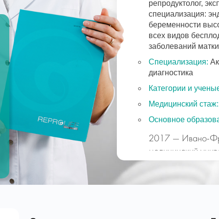
репродуктолог, экс
специализация: эн
беременности высо
всех видов беспло
заболеваний матки
Специализация:
Ак
диагностика
Категории и ученые
Медицинский стаж:
Основное образов
2017 — Ивано-Фр
медицинский унив
специалист, спец
профессиональная
2020 — интернату
и гинекология на