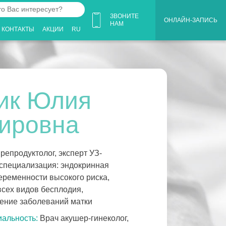
ЗВОНИТЕ
ОНЛАЙН-ЗАПИСЬ
НАМ
КОНТАКТЫ
АКЦИИ
RU
ует?
ик Юлия
ировна
репродуктолог, эксперт УЗ-
 специализация: эндокринная
еременности высокого риска,
всех видов бесплодия,
чение заболеваний матки
альность:
Врач акушер-гинеколог,