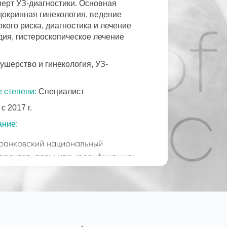
перт УЗ-диагностики. Основная
докринная гинекология, ведение
кого риска, диагностика и лечение
дия, гистероскопическое лечение
ушерство и гинекология, УЗ-
 степени:
Специалист
с 2017 г.
ание:
анковский национальный
ерситет, получила квалификацию:
иальность «Лечебное дело»
 квалификация – врач;
ра по специальности акушерство
 кафедре акушерства и гинекологии