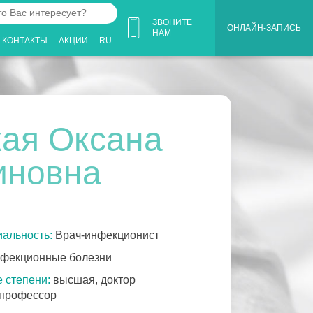
ЗВОНИТЕ
ОНЛАЙН-ЗАПИСЬ
НАМ
КОНТАКТЫ
АКЦИИ
RU
ует?
кая Оксана
иновна
альность:
Врач-инфекционист
фекционные болезни
 степени:
выcшая, доктор
 профессор