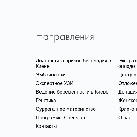
Направления
Диагностика причин бесплодия в
Экстра
Киеве
оплодот
Эмбриология
Центр о
Экспертное УЗИ
Отложе
Ведение беременности в Киеве
Донация
Генетика
Женское
Суррогатное материнство
Криоко
Программы Check-up
О нас
Контакты