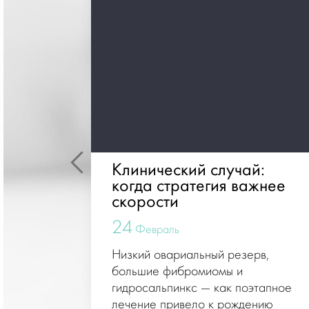
Клинический случай:
когда стратегия важнее
важно
скорости
24
Февраль
Низкий овариальный резерв,
большие фибромиомы и
оральное
гидросальпинкс — как поэтапное
лечение привело к рождению