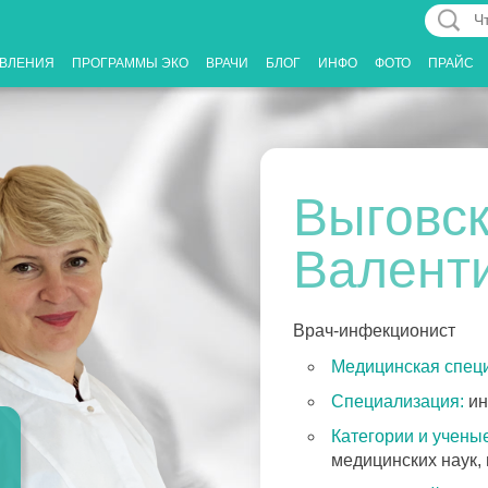
Что
Вас
ВЛЕНИЯ
ПРОГРАММЫ ЭКО
ВРАЧИ
БЛОГ
ИНФО
ФОТО
ПРАЙС
интерес
Выговс
Валент
Врач-инфекционист
Медицинская специ
Специализация:
ин
Категории и ученые
медицинских наук,