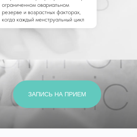
ограниченном овариальном
кристалл
резерве и возрастных факторах,
токсично
когда каждый менструальный цикл
имеет особую ценность.
ЗАПИСЬ НА ПРИЕМ