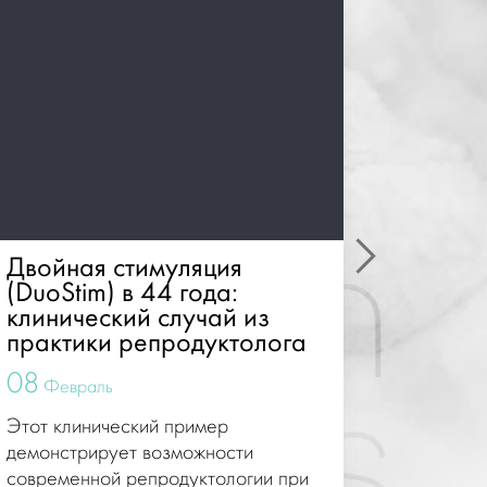
Двойная стимуляция
Эволю
(DuoStim) в 44 года:
ооцито
клинический случай из
методо
практики репродуктолога
техно
08
08
Февраль
Февр
Этот клинический пример
Это исто
демонстрирует возможности
методов 
современной репродуктологии при
угрозами