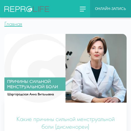
Skip
ОНЛАЙН-ЗАПИСЬ
to
content
Главная
Какие причины сильной менструальной
боли (дисменореи)