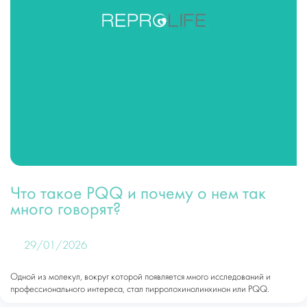
Что такое PQQ и почему о нем так
много говорят?
29/01/2026
Одной из молекул, вокруг которой появляется много исследований и
профессионального интереса, стал пирролохинолинхинон или PQQ.