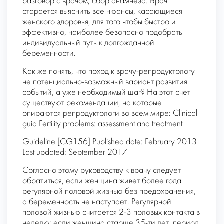
разговор с врачом, сбор анамнеза. Врач
старается выяснить все нюансы, касающиеся
женского здоровья, для того чтобы быстро и
эффективно, наиболее безопасно подобрать
индивидуальный путь к долгожданной
беременности.
Как же понять, что поход к врачу-репродуктологу
не потенциально-возможный вариант развития
событий, а уже необходимый шаг? На этот счет
существуют рекомендации, на которые
опираются репродуктологи во всем мире: Clinical
guid Fertility problems: assessment and treatment
Guideline [CG156] Published date: February 2013
Last updated: September 2017
Согласно этому руководству к врачу следует
обратиться, если женщина живет более года
регулярной половой жизнью без предохранения,
а беременность не наступает. Регулярной
половой жизнью считается 2-3 половых контакта в
неделю; если женщина старше 35-ти лет, период