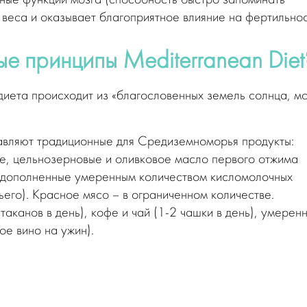
вные функции мозга (способность быстро запоминать
веса и оказывает благоприятное влияние на фертильнос
ые принципы Mediterranean Diet
 диета происходит из «благословенных земель солнца, м
авляют традиционные для Средиземноморья продукты:
ые, цельнозерновые и оливковое масло первого отжима
 дополненные умеренным количеством кисломолочных
его). Красное мясо – в ограниченном количестве.
таканов в день), кофе и чай (1-2 чашки в день), умерен
ое вино на ужин).