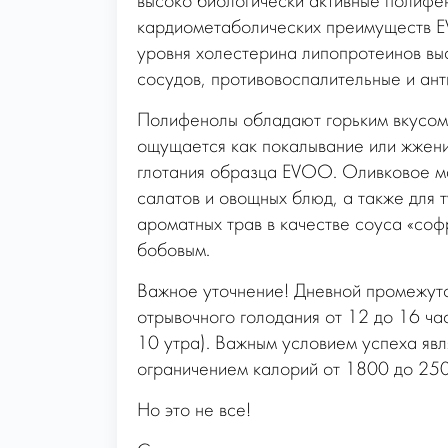
высоко биологически активные полифен
кардиометаболических преимуществ E
уровня холестерина липопротеинов вы
сосудов, противовоспалительные и ант
Полифенолы обладают горьким вкусом,
ощущается как покалывание или жжени
глотания образца EVOO. Оливковое ма
салатов и овощных блюд, а также для 
ароматных трав в качестве соуса «соф
бобовым.
Важное уточнение! Дневной промежуто
отрывочного голодания от 12 до 16 час
10 утра). Важным условием успеха явл
ограничением калорий от 1800 до 250
Но это не все!