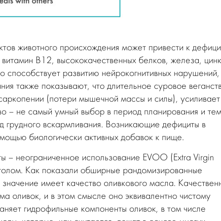
уктов животного происхождения может привести к дефици
к витамин B12, высококачественных белков, железа, цинк
о способствует развитию нейрокогнитивных нарушений,
ия также показывают, что длительное суровое веганст
саркопении (потери мышечной массы и силы), усиливает
о – не самый умный выбор в период планирования и те
д грудного вскармливания. Возникающие дефициты в
мощью биологически активных добавок к пище.
ы – неограниченное использование EVOO (Extra Virgin
 столом. Как показали обширные рандомизированные
значение имеет качество оливкового масла. Качествен
а оливок, и в этом смысле оно эквивалентно чистому
аняет гидрофильные компоненты оливок, в том числе