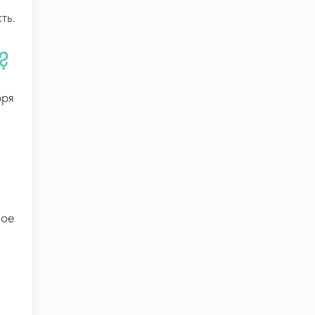
ть.
?
оря
ное