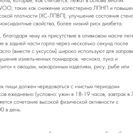
олы, которые, как считается, лежат в основе многих
VOO, таких как снижение холестерина ЛПНП и повыше
сокой плотности (ХС-ЛПВП), улучшение состояния стен
иоксидантные свойства, более низкий риск диабета.
 благодаря чему их присутствие в оливковом масле лег
е в задней части горла через несколько секунд после
сло (вместе с уксусом) широко используют для заправ
тушения измельченных помидоров, чеснока, лука и
рито» к овощам, макаронным изделиям, рису, рыбе или
к пищи должен чередоваться с «чистым периодом»
ов ежедневно (условно: ужин в 18-19 часов, завтрак в 
яется сочетание высокой физической активности с
0 в день.