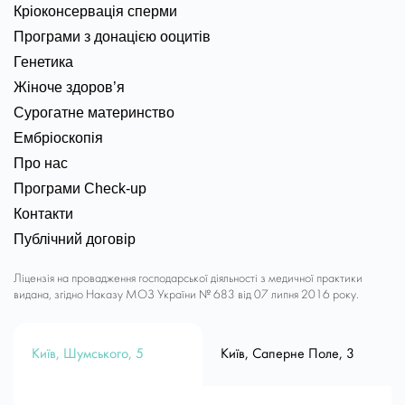
Кріоконсервація сперми
Програми з донацією ооцитів
Генетика
Жіноче здоров’я
Сурогатне материнство
Ембріоскопія
Про нас
Програми Check-up
Контакти
Публічний договір
Ліцензія на провадження господарської діяльності з медичної практики
видана, згідно Наказу МОЗ України № 683 від 07 липня 2016 року.
Київ, Шумського, 5
Київ, Саперне Поле, 3