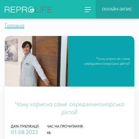
Skip
ОНЛАЙН-ЗАПИС
to
content
Головна
Чому корисна саме середземноморська
дієта?
ДАТА ПУБЛІКАЦІЇ:
ЧАС НА ПРОЧИТАННЯ:
01.08.2022
ХВ.