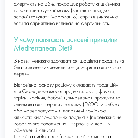
смертність на 25%, покращує роботу кишківника
та когнітивні функції мозку (здатність швидко
запам’ятовувати інформацію), сприяє зниженню
ваги та сприятливо впливає на фертильність.
У чому полягають основні принципи
Mediterranean Diet?
З назви неважко здогадатися, що дієта походить «з
благословенних земель сонця, моря та оливкових
дерев».
Відповідно, основу раціону складають традиційні
для Середземномор’я продукти: овочі, фрукти,
горіхи, насіння, бобові, цільнозернові продукти та
оливкова олія першого віджиму (EVOO) з рибою
або морепродуктами, доповнені помірною
кількістю кисломолочних продуктів (переважно не
коров’ячого походження). Червоне м’ясо – в
обмеженій кількості.
Напої на вибір: вода (не менше 6 склянок на