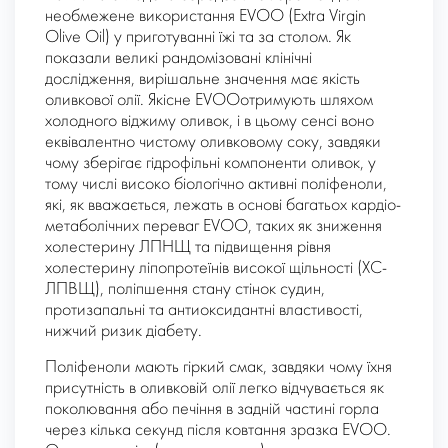
необмежене використання EVOO (Extra Virgin
Olive Oil) у приготуванні їжі та за столом. Як
показали великі рандомізовані клінічні
дослідження, вирішальне значення має якість
оливкової олії. Якісне EVOOотримують шляхом
холодного віджиму оливок, і в цьому сенсі воно
еквівалентно чистому оливковому соку, завдяки
чому зберігає гідрофільні компоненти оливок, у
тому числі високо біологічно активні поліфеноли,
які, як вважається, лежать в основі багатьох кардіо-
метаболічних переваг EVOO, таких як зниження
холестерину ЛПНЩ та підвищення рівня
холестерину ліпопротеїнів високої щільності (ХС-
ЛПВЩ), поліпшення стану стінок судин,
протизапальні та антиоксидантні властивості,
нижчий ризик діабету.
Поліфеноли мають гіркий смак, завдяки чому їхня
присутність в оливковій олії легко відчувається як
поколювання або печіння в задній частині горла
через кілька секунд після ковтання зразка EVOO.