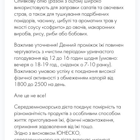
Оливкову олію (разом з оцтом) широко
використовують для заправки салатів та овочевих
страв, а також для тушкування подрібнених
помідорів, часнику, цибулі та ароматних трав у
якості соусу «софрито» до овочів, макаронних
виробів, рису, риби або бобових.
Важливе уточнення! Денний проміжок їжі повинен
чергуватись з «чистим періодом» уривчастого
голодування від 12 до 16 годин щодня (умовно:
вечеря о 18-19 год., сніданок о 7-10 ранку).
Важливою умовою успіху є поєднання високої
фізичної активності з обмеженням калорій від
1800 до 2500 на день.
Але це не все!
Середземноморська дієта поєднує помірність та
різноманітність продуктів з особливим способом
життя: приготування їжі, фізичні навантаження,
отримання задоволення від їжі тощо.
Згідно з висновком ЮНЕСКО,
середземноморська дієта включає «момент