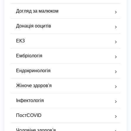
Догляд за малюком
Донація ооцитів
ЕКЗ
Ембріологія
Ендокринологія
Жіноче здоров'я
Інфектологія
ПостCOVID
Чоловіче здоров'я