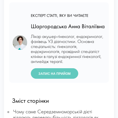
ЕКСПЕРТ СТАТТІ, ЯКУ ВИ ЧИТАЄТЕ
Шаргородська Анна Віталіївна
Лікар акушер-гінеколог, ендокринолог,
фахівець УЗ діагностики. Основна
спеціальність: гінекологія,
ендокринологія, провідний спеціаліст
клініки в галузі ендокринної гінекології,
антиейдж терапії.
ЗАПИС НА ПРИЙОМ
Зміст сторінки
Чому саме Середземноморській дієті
віддають перевагу більшість дієтологів як