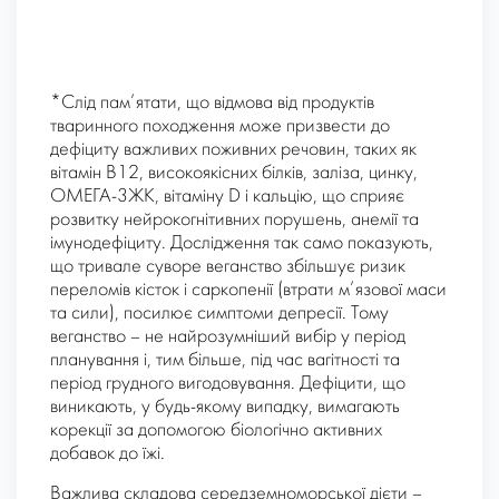
*Слід пам’ятати, що відмова від продуктів
тваринного походження може призвести до
дефіциту важливих поживних речовин, таких як
вітамін B12, високоякісних білків, заліза, цинку,
ОМЕГА-3ЖК, вітаміну D і кальцію, що сприяє
розвитку нейрокогнітивних порушень, анемії та
імунодефіциту. Дослідження так само показують,
що тривале суворе веганство збільшує ризик
переломів кісток і саркопенії (втрати м’язової маси
та сили), посилює симптоми депресії. Тому
веганство – не найрозумніший вибір у період
планування і, тим більше, під час вагітності та
період грудного вигодовування. Дефіцити, що
виникають, у будь-якому випадку, вимагають
корекції за допомогою біологічно активних
добавок до їжі.
Важлива складова середземноморської дієти –