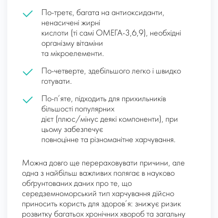
По-третє, багата на антиоксиданти,
ненасичені жирні
кислоти (ті самі ОМЕГА-3,6,9), необхідні
організму вітаміни
та мікроелементи.
По-четверте, здебільшого легко і швидко
готувати.
По-п’яте, підходить для прихильників
більшості популярних
дієт (плюс/мінус деякі компоненти), при
цьому забезпечує
повноцінне та різноманітне харчування.
Можна довго ще перераховувати причини, але
одна з найбільш важливих полягає в науково
обґрунтованих даних про те, що
середземноморський тип харчування дійсно
приносить користь для здоров’я: знижує ризик
розвитку багатьох хронічних хвороб та загальну