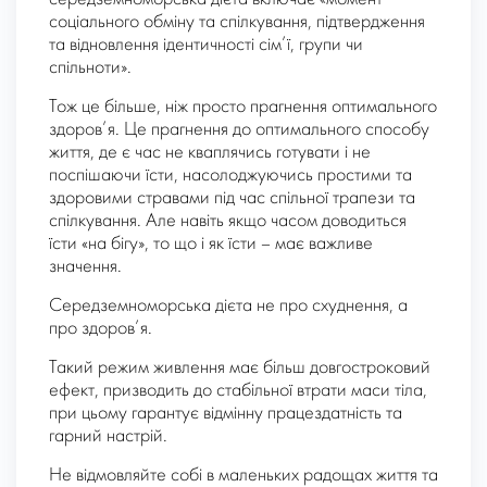
соціального обміну та спілкування, підтвердження
та відновлення ідентичності сім’ї, групи чи
спільноти».
Тож це більше, ніж просто прагнення оптимального
здоров’я. Це прагнення до оптимального способу
життя, де є час не кваплячись готувати і не
поспішаючи їсти, насолоджуючись простими та
здоровими стравами під час спільної трапези та
спілкування. Але навіть якщо часом доводиться
їсти «на бігу», то що і як їсти – має важливе
значення.
Середземноморська дієта не про схуднення, а
про здоров’я.
Такий режим живлення має більш довгостроковий
ефект, призводить до стабільної втрати маси тіла,
при цьому гарантує відмінну працездатність та
гарний настрій.
Не відмовляйте собі в маленьких радощах життя та