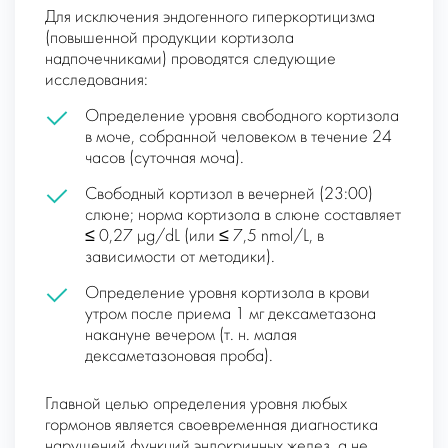
Для исключения эндогенного гиперкортицизма
(повышенной продукции кортизола
надпочечниками) проводятся следующие
исследования:
Определение уровня свободного кортизола
в моче, собранной человеком в течение 24
часов (суточная моча).
Свободный кортизол в вечерней (23:00)
слюне; норма кортизола в слюне составляет
≤ 0,27 µg/dL (или ≤ 7,5 nmol/L, в
зависимости от методики).
Определение уровня кортизола в крови
утром после приема 1 мг дексаметазона
накануне вечером (т. н. малая
дексаметазоновая проба).
Главной целью определения уровня любых
гормонов является своевременная диагностика
нарушений функций эндокринных желез, а не