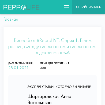
Skip
ОНЛАЙН-ЗАПИСЬ
to
content
Главная
Видеоблог #ReproLIVE. Серия 1. В чем
разница между гинекологом и гинекологом-
эндокринологом?
ДАТА ПУБЛИКАЦИИ:
ВРЕМЯ ДЛЯ ПРОЧТЕНИЯ:
28.01.2021
МИН.
ЭКСПЕРТ СТАТЬИ, КОТОРУЮ ВЫ ЧИТАЕТЕ
Шаргородская Анна
Витальевна