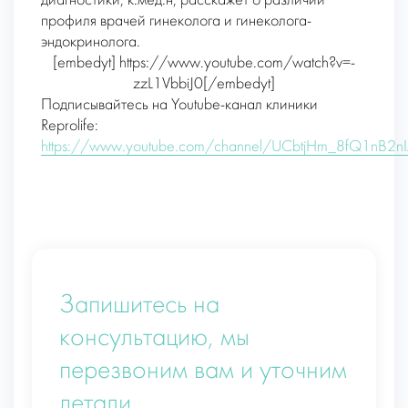
диагностики, к.мед.н, расскажет о различии
профиля врачей гинеколога и гинеколога-
эндокринолога.
[embedyt] https://www.youtube.com/watch?v=-
zzL1VbbiJ0[/embedyt]
Подписывайтесь на Youtube-канал клиники
Reprolife:
https://www.youtube.com/channel/UCbtjHm_8fQ1nB2
Запишитесь на
консультацию, мы
перезвоним вам и уточним
детали