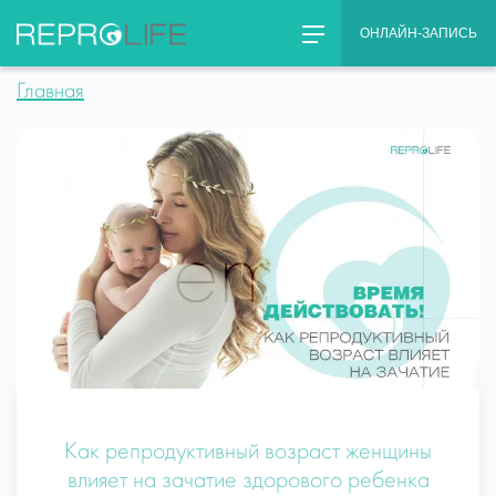
Skip
ОНЛАЙН-ЗАПИСЬ
to
content
Главная
Как репродуктивный возраст женщины
влияет на зачатие здорового ребенка