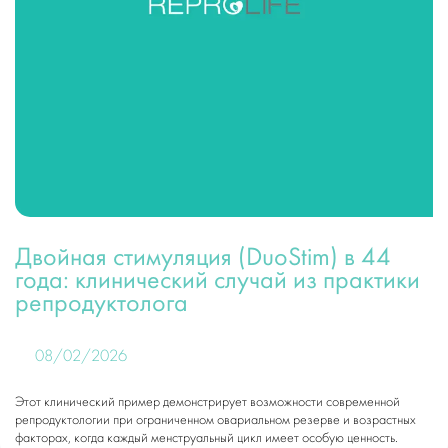
Двойная стимуляция (DuoStim) в 44
года: клинический случай из практики
репродуктолога
08/02/2026
Этот клинический пример демонстрирует возможности современной
репродуктологии при ограниченном овариальном резерве и возрастных
факторах, когда каждый менструальный цикл имеет особую ценность.