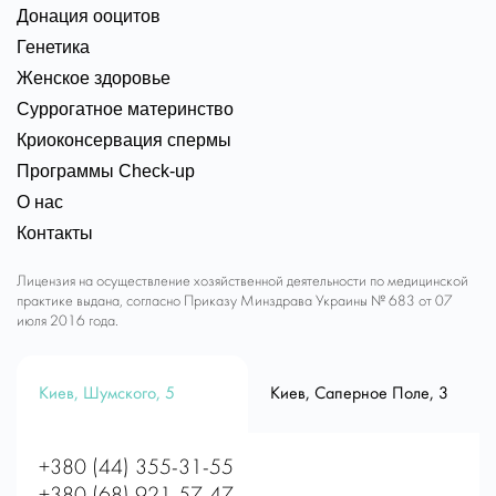
Донация ооцитов
Генетика
Женское здоровье
Суррогатное материнство
Криоконсервация спермы
Программы Check-up
О нас
Контакты
Лицензия на осуществление хозяйственной деятельности по медицинской
практике выдана, согласно Приказу Минздрава Украины № 683 от 07
июля 2016 года.
Киев, Шумского, 5
Киев, Саперное Поле, 3
+380 (44) 355-31-55
+380 (68) 921-57-47