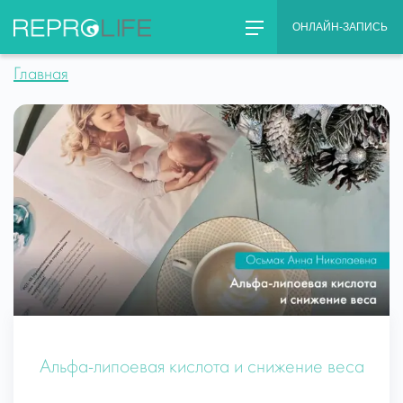
Skip
ОНЛАЙН-ЗАПИСЬ
to
content
Главная
Альфа-липоевая кислота и снижение веса