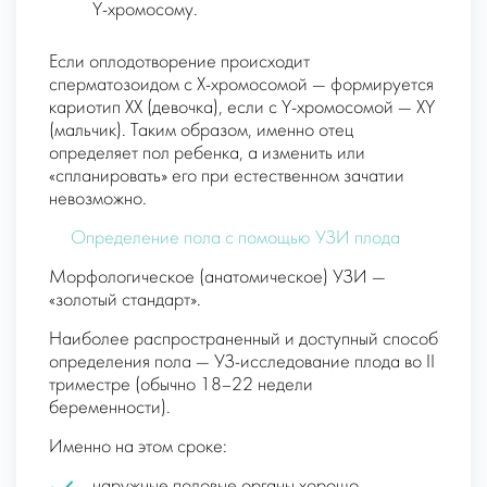
Y-хромосому.
Если оплодотворение происходит
сперматозоидом с Х-хромосомой — формируется
кариотип XX (девочка), если с Y-хромосомой — XY
(мальчик). Таким образом, именно отец
определяет пол ребенка, а изменить или
«спланировать» его при естественном зачатии
невозможно.
Определение пола с помощью УЗИ плода
Морфологическое (анатомическое) УЗИ —
«золотый стандарт».
Наиболее распространенный и доступный способ
определения пола — УЗ-исследование плода во II
триместре (обычно 18–22 недели
беременности).
Именно на этом сроке:
наружные половые органы хорошо