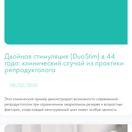
Двойная стимуляция (DuoStim) в 44
года: клинический случай из практики
репродуктолога
08/02/2026
Этот клинический пример демонстрирует возможности современной
репродуктологии при ограниченном овариальном резерве и возрастных
факторах, когда каждый менструальный цикл имеет особую ценность.