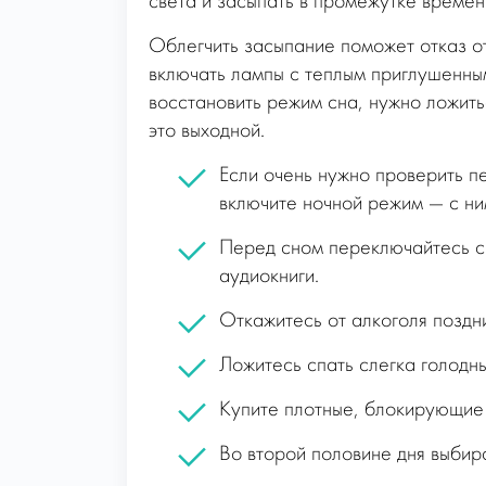
света и засыпать в промежутке времени
Облегчить засыпание поможет отказ от
включать лампы с теплым приглушенным
восстановить режим сна, нужно ложить
это выходной.
Если очень нужно проверить п
включите ночной режим — с ни
Перед сном переключайтесь с 
аудиокниги.
Откажитесь от алкоголя поздн
Ложитесь спать слегка голодн
Купите плотные, блокирующие 
Во второй половине дня выбир