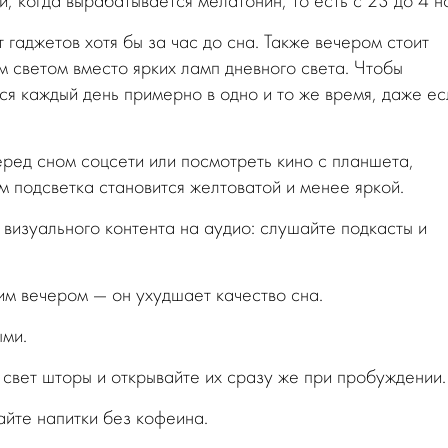
, когда вырабатывается мелатонин, то есть с 23 до 4 н
 гаджетов хотя бы за час до сна. Также вечером стоит
 светом вместо ярких ламп дневного света. Чтобы
ся каждый день примерно в одно и то же время, даже ес
еред сном соцсети или посмотреть кино с планшета,
м подсветка становится желтоватой и менее яркой.
визуального контента на аудио: слушайте подкасты и
им вечером — он ухудшает качество сна.
ыми.
свет шторы и открывайте их сразу же при пробуждении.
айте напитки без кофеина.