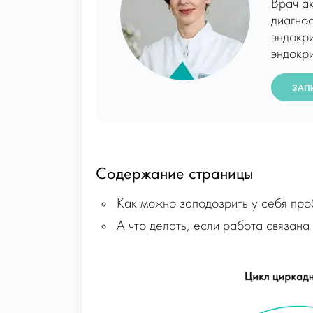
Врач а
диагнос
эндокр
эндокри
ЗАП
Содержание страницы
Как можно заподозрить у себя про
А что делать, если работа связан