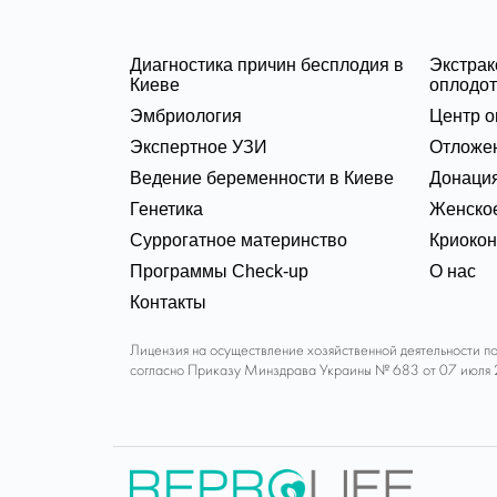
Диагностика причин бесплодия в
Экстра
Киеве
оплодот
Эмбриология
Центр о
Экспертное УЗИ
Отложе
Ведение беременности в Киеве
Донация
Генетика
Женское
Суррогатное материнство
Криоко
Программы Check-up
О нас
Контакты
Лицензия на осуществление хозяйственной деятельности п
согласно Приказу Минздрава Украины № 683 от 07 июля 