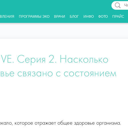
Что
Вас
ВЛЕНИЯ
ПРОГРАММЫ ЭКО
ВРАЧИ
БЛОГ
ИНФО
ФОТО
ПРАЙС
интерес
VE. Серия 2. Насколько
вье связано с состоянием
ркало, которое отражает общее здоровье организма.