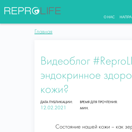
Skip
to
content
О НАС
НАПРА
Главная
Видеоблог #ReproLI
эндокринное здоро
кожи?
ДАТА ПУБЛИКАЦИИ:
ВРЕМЯ ДЛЯ ПРОЧТЕНИЯ:
12.02.2021
МИН.
Состояние нашей кожи – как зе