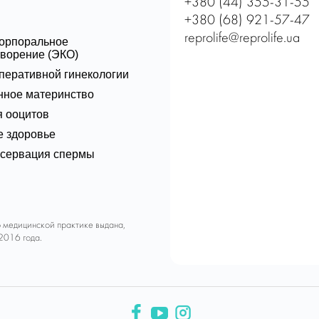
+380 (44) 355-31-55
+380 (68) 921-57-47
reprolife@reprolife.ua
корпоральное
ворение (ЭКО)
перативной гинекологии
нное материнство
 ооцитов
 здоровье
нсервация спермы
о медицинской практике выдана,
2016 года.